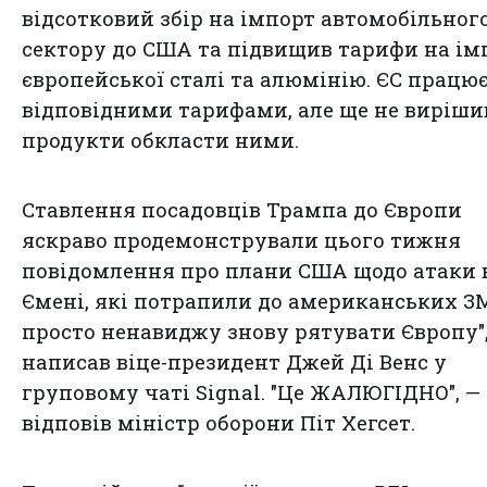
відсотковий збір на імпорт автомобільног
сектору до США та підвищив тарифи на ім
європейської сталі та алюмінію. ЄС працю
відповідними тарифами, але ще не вирішив
продукти обкласти ними.
Ставлення посадовців Трампа до Європи
яскраво продемонстрували цього тижня
повідомлення про плани США щодо атаки 
Ємені, які потрапили до американських ЗМІ
просто ненавиджу знову рятувати Європу",
написав віце-президент Джей Ді Венс у
груповому чаті Signal. "Це ЖАЛЮГІДНО", —
відповів міністр оборони Піт Хегсет.