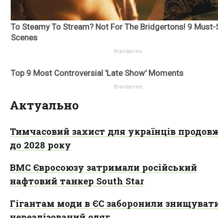
Актуально
Тимчасовий захист для українців продов
до 2028 року
ВМС Євросоюзу затримали російський
нафтовий танкер South Star
Гігантам моди в ЄС заборонили знищуват
нереалізований одяг