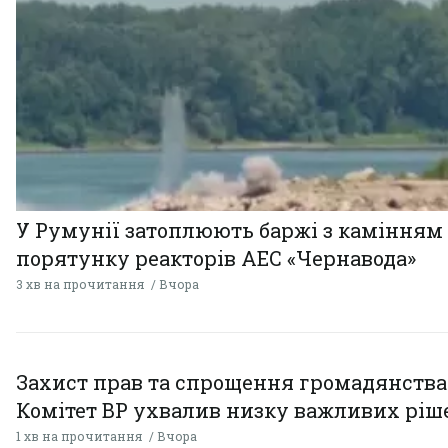
У Румунії затоплюють баржі з камінням
порятунку реакторів АЕС «Чернавода»
3 хв на прочитання
Вчора
Захист прав та спрощення громадянства
Комітет ВР ухвалив низку важливих ріш
1 хв на прочитання
Вчора