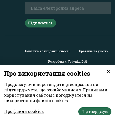
Підписатися
Політика конфіденційності
Правила та умови
Розробник: Yedynka Dgtl
×
Про використання cookies
Усі права захищені. Матеріали із сайту
«GreenPost»
можу
використовуватися іншими користувачами безкоштовн
Продовжуючи переглядати greenpost.ua ви
обов’язковим активним гіперпосиланням на
підтверджуєте, що ознайомилися з Правилами
https://greenpost.ua
, розміщеним у першому абзаці матер
користування сайтом і погоджуєтеся на
Також активне гіперпосилання на сайт
greenpost.ua
необ
використання файлів cookies
разі використання частини матеріалу. Відповідальність
зміст рекламних матеріалів несе рекламодавець. Думк
Про файли cookies
авторів матеріалів може не збігатися з позицією редакц
Підтверджую