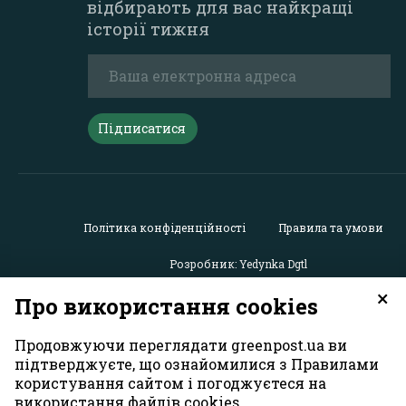
відбирають для вас найкращі
історії тижня
Підписатися
Політика конфіденційності
Правила та умови
Розробник: Yedynka Dgtl
×
Про використання cookies
Усі права захищені. Матеріали із сайту
«GreenPost»
можу
використовуватися іншими користувачами безкоштовн
Продовжуючи переглядати greenpost.ua ви
обов’язковим активним гіперпосиланням на
підтверджуєте, що ознайомилися з Правилами
https://greenpost.ua
, розміщеним у першому абзаці матер
користування сайтом і погоджуєтеся на
Також активне гіперпосилання на сайт
greenpost.ua
необ
використання файлів cookies