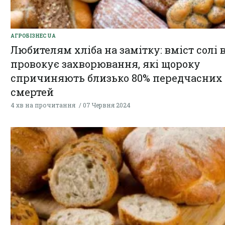
АГРОБІЗНЕС UA
Любителям хліба на замітку: вміст солі в
провокує захворювання, які щороку
спричиняють близько 80% передчасних
смертей
4 хв на прочитання
07 Червня 2024