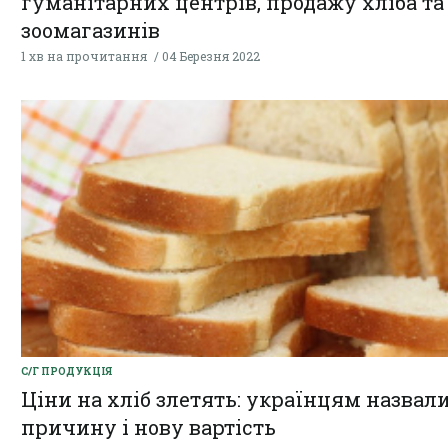
гуманітарних центрів, продажу хліба та
зоомагазинів
1 хв на прочитання
04 Березня 2022
С/Г ПРОДУКЦІЯ
Ціни на хліб злетять: українцям назвал
причину і нову вартість