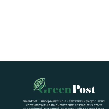
GreenPost — інформаційно-аналітичний ресурс, який
спеціалізується на висвітленні актуальних тем в
екологічній, медичній, енергетичній та агросферах.