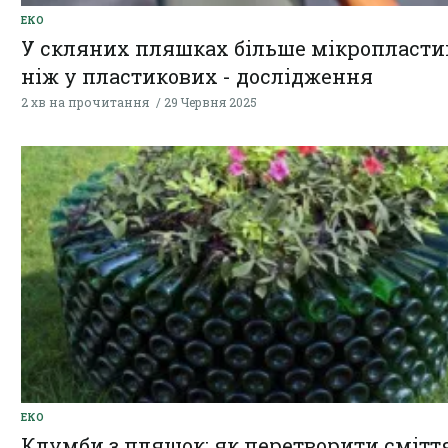
ЕКО
У скляних пляшках більше мікропласти
ніж у пластикових - дослідження
2 хв на прочитання
29 Червня 2025
ЕКО
Клумби з пляшок: як перетворити смітт