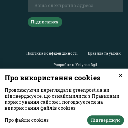
Підписатися
Політика конфіденційності
Правила та умови
Розробник: Yedynka Dgtl
×
Про використання cookies
Усі права захищені. Матеріали із сайту
«GreenPost»
можу
використовуватися іншими користувачами безкоштовн
Продовжуючи переглядати greenpost.ua ви
обов’язковим активним гіперпосиланням на
підтверджуєте, що ознайомилися з Правилами
https://greenpost.ua
, розміщеним у першому абзаці матер
користування сайтом і погоджуєтеся на
Також активне гіперпосилання на сайт
greenpost.ua
необ
використання файлів cookies
разі використання частини матеріалу. Відповідальність
зміст рекламних матеріалів несе рекламодавець. Думк
Про файли cookies
авторів матеріалів може не збігатися з позицією редакц
Підтверджую