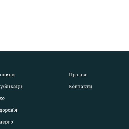
овини
Про нас
ублікації
Контакти
ко
доров'я
нерго