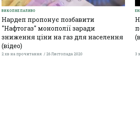
ВИКОПНЕ ПАЛИВО
ЕН
Нардеп пропонує позбавити
Н
"Нафтогаз" монополії заради
п
зниження ціни на газ для населення
(
(відео)
2 хв на прочитання
26 Листопада 2020
3 