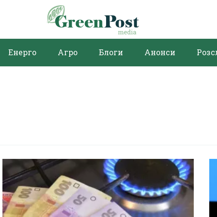
Енерго
Агро
Блоги
Анонси
Розс