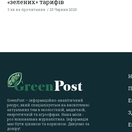
«зелених» тарифів
3 хв на прочитання
25 Червня 2020
Н
П
Е
GreenPost — інформаційно-аналітичний
ресурс, який спеціалізується на висвітленні
актуальних тем в екологічній, медичній,
З
енергетичній та агросферах. Наша місія -
роз`яснювальна журналістика. Інформація
має бути цікавою та корисною. Дякуємо за
Е
довіру!