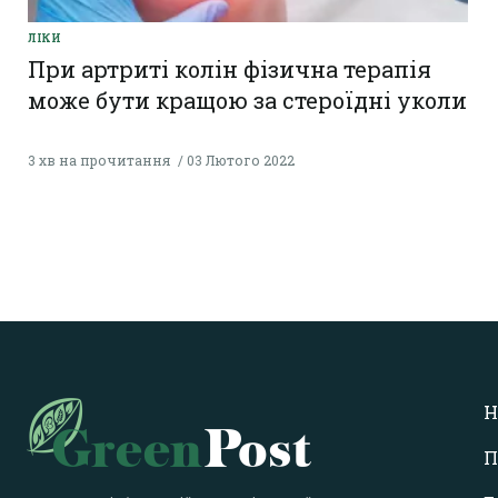
ЛІКИ
При артриті колін фізична терапія
може бути кращою за стероїдні уколи
3 хв на прочитання
03 Лютого 2022
Н
П