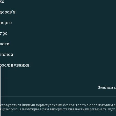
ко
доров'я
нерго
гро
логи
нонси
озслідування
Політика 
стовуватися іншими користувачами безкоштовно з обов’язковим 
йт
greenpost.ua
необхідне в разі використання частини матеріалу. Відпо