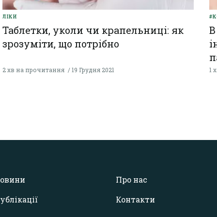
ЛІКИ
#К
Таблетки, уколи чи крапельниці: як
В
зрозуміти, що потрібно
і
п
2 хв на прочитання
19 Грудня 2021
1 
овини
Про нас
ублікації
Контакти