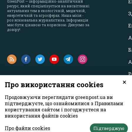
Е
GreenPost — інформаційно-аналітичний
ресурс, який спеціалізується на висвітленні
актуальних тем в екологічній, медичній,
З
енергетичній та агросферах. Наша місія -
роз`яснювальна журналістика. Інформація
має бути цікавою та корисною. Дякуємо за
Е
довіру!
А
Б
А
Р
×
Про використання cookies
Продовжуючи переглядати greenpost.ua ви
підтверджуєте, що ознайомилися з Правилами
користування сайтом і погоджуєтеся на
використання файлів cookies
Усі права захищені. Матеріали із сайту
«GreenPost»
можуть викори
першому абзаці матеріалу. Також активне гіперпосилання на са
Про файли cookies
Підтверджую
Думка авторів матеріалів може не збігатися з позицією редакції.