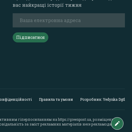
вас найкращі історії тижня
Підписатися
конфіденційності
Правила та умови
Розробник: Yedynka Dgtl
активним гіперпосиланням на
https://greenpost.ua
, розміщеним у
відальність за зміст рекламних матеріалів несе рекламодавець.