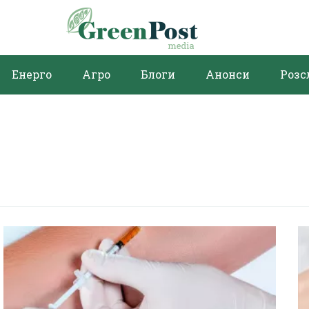
Енерго
Агро
Блоги
Анонси
Розс