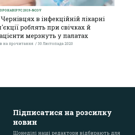
ОРОНАВІРУС 2019-NCOV
 Чернівцях в інфекційній лікарні
н'єкції роблять при свічках й
ацієнти мерзнуть у палатах
хв на прочитання
30 Листопада 2020
Підписатися на розсилку
новин
Щонеділі наші редактори відбирають для