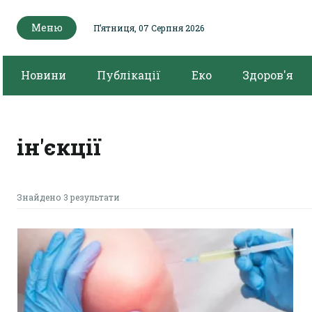
Меню
Пʼятниця, 07 Серпня 2026
Новини
Публікації
Еко
Здоров'я
ін'єкції
Знайдено 3 результати