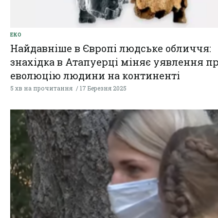
ЕКО
Найдавніше в Європі людське обличчя:
знахідка в Атапуерці міняє уявлення п
еволюцію людини на континенті
5 хв на прочитання
17 Березня 2025