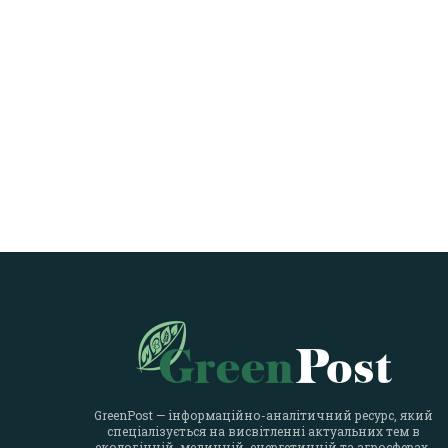
GreenPost — інформаційно-аналітичний ресурс, який
спеціалізується на висвітленні актуальних тем в
екологічній, медичній, енергетичній та агросферах.