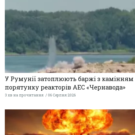
У Румунії затоплюють баржі з камінням
порятунку реакторів АЕС «Чернавода»
3 хв на прочитання
06 Серпня 2026