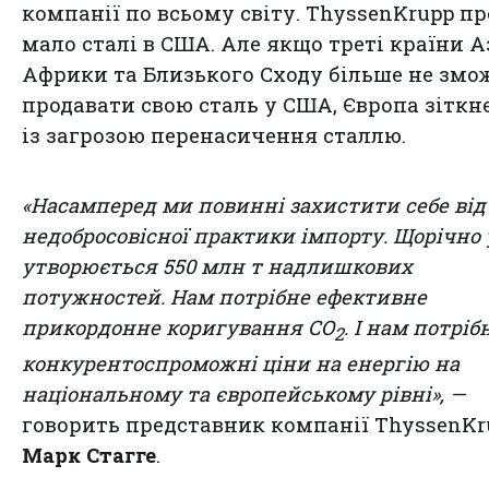
компанії по всьому світу. ThyssenKrupp пр
мало сталі в США. Але якщо треті країни Аз
Африки та Близького Сходу більше не змо
продавати свою сталь у США, Європа зіткн
із загрозою перенасичення сталлю.
«Насамперед ми повинні захистити себе від
недобросовісної практики імпорту. Щорічно у
утворюється 550 млн т надлишкових
потужностей. Нам потрібне ефективне
прикордонне коригування CO
. І нам потріб
2
конкурентоспроможні ціни на енергію на
національному та європейському рівні», —
говорить представник компанії ThyssenKr
Марк Стагге
.