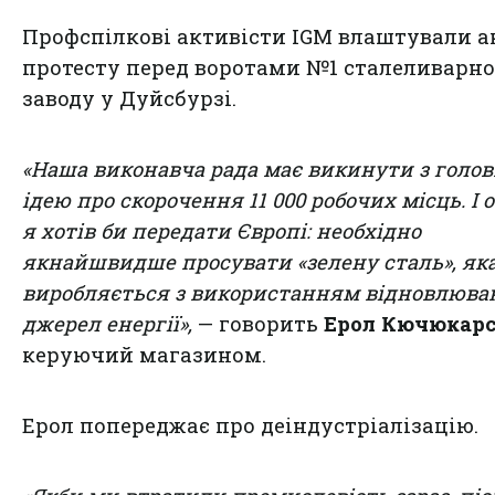
Профспілкові активісти IGM влаштували а
протесту перед воротами №1 сталеливарно
заводу у Дуйсбурзі.
«Наша виконавча рада має викинути з голо
ідею про скорочення 11 000 робочих місць. І 
я хотів би передати Європі: необхідно
якнайшвидше просувати «зелену сталь», як
виробляється з використанням відновлюва
джерел енергії»,
— говорить
Ерол Кючюкар
керуючий магазином.
Ерол попереджає про деіндустріалізацію.