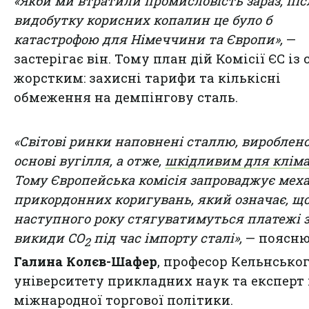
«Якби ми втратили промисловість зараз, піс
видобутку корисних копалин це було б
катастрофою для Німеччини та Європи»,
—
застерігає він. Тому план дій Комісії ЄС із 
жорстким: захисні тарифи та кількісні
обмеження на демпінгову сталь.
«Світові ринки наповнені сталлю, вироблен
основі вугілля, а отже,
шкідливим для клім
Тому Європейська комісія запроваджує мех
прикордонних коригувань, який означає, що
наступного року стягуватимуться платежі 
викиди CO
під час імпорту сталі»,
— поясню
2
Галина Колєв-Шафер
, професор Кельнсько
університету прикладних наук та експерт 
міжнародної торгової політики.