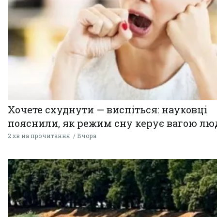
Хочете схуднути — виспіться: науковці
пояснили, як режим сну керує вагою л
2 хв на прочитання
Вчора