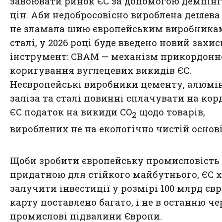
завоювати ринок ЄС за допомогою демпін
цін. Аби недобросовісно вироблена дешева
не зламала шию європейським виробника
сталі, у 2026 році буде введено новий захи
інструмент: CBAM — механізм прикордонн
коригування вуглецевих викидів ЄС.
Неєвропейські виробники цементу, алюмін
заліза та сталі повинні сплачувати на кор
ЄС податок на викиди CO
щодо товарів,
2
вироблених не на екологічно чистій основі
Щоби зробити європейську промисловість
придатною для стійкого майбутнього, ЄС 
залучити інвестиції у розмірі 100 млрд євр
карту поставлено багато, і не в останню че
промислові підвалини Європи.