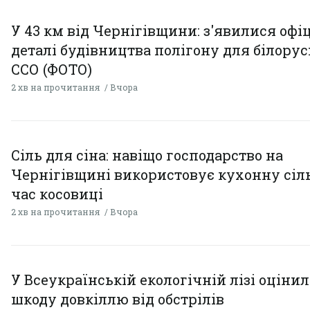
У 43 км від Чернігівщини: з'явилися офі
деталі будівництва полігону для білору
ССО (ФОТО)
2 хв на прочитання
Вчора
Сіль для сіна: навіщо господарство на
Чернігівщині використовує кухонну сіль
час косовиці
2 хв на прочитання
Вчора
У Всеукраїнській екологічній лізі оціни
шкоду довкіллю від обстрілів