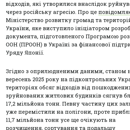
відходів, які утворилися внаслідок руйну
через російську агресію. Про це
повідомля
Міністерство розвитку громад та територі
України, яке виступило ініціатором розро
документа, підготовленого Програмою ро
ООН (ПРООН) в Україні за фінансової підт
Уряду Японії.
Згідно з оприлюдненими даними, станом 
вересень 2025 року на підконтрольних Укр
територіях обсяг відходів від пошкоджених
зруйнованих житлових будинків сягнув б
17,2 мільйона тонн. Певну частину цих за
уже перемістили на полігони, проте приб
11,7 мільйона тонн усе ще очікують на
розчищення, сортування та подальшу