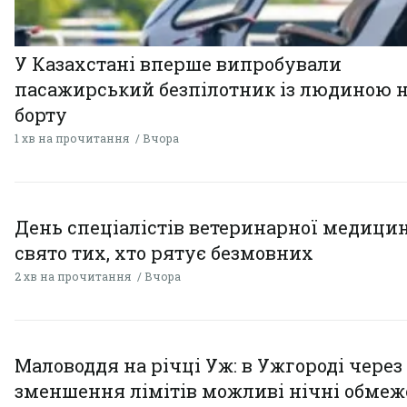
У Казахстані вперше випробували
пасажирський безпілотник із людиною 
борту
1 хв на прочитання
Вчора
День спеціалістів ветеринарної медицин
свято тих, хто рятує безмовних
2 хв на прочитання
Вчора
Маловоддя на річці Уж: в Ужгороді через
зменшення лімітів можливі нічні обме