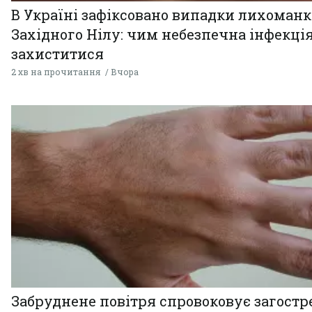
В Україні зафіксовано випадки лихоман
Західного Нілу: чим небезпечна інфекція
захиститися
2 хв на прочитання
Вчора
Забруднене повітря спровоковує загост