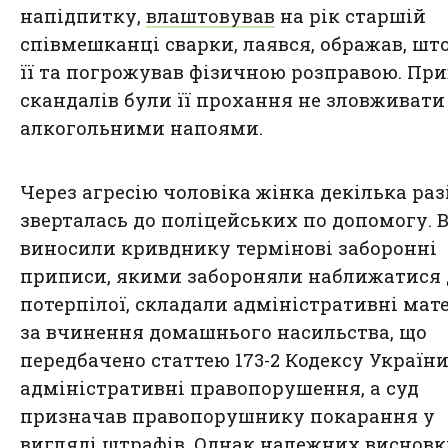
напідпитку,
влаштовував
на рік старшій
співмешканці сварки, лаявся, ображав, шт
її та погрожував фізичною розправою. Пр
скандалів були її прохання не зловживати
алкогольними напоями.
Через агресію чоловіка жінка декілька раз
зверталась до поліцейських по допомогу. 
виносили кривднику термінові заборонні
приписи, якими забороняли наближатися 
потерпілої, складали адміністративні мат
за вчинення домашнього насильства, що
передбачено статтею 173-2 Кодексу Україн
адміністративні правопорушення, а суд
призначав правопорушнику покарання у
вигляді штрафів. Однак належних висновк