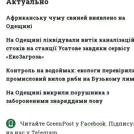
Актуально
Африканську чуму свиней виявлено на
Одещині
На Одещині ліквідували витік каналізаці
стоків на станції Усатове завдяки сервісу
«ЕкоЗагроза»
Контроль на водоймах: екологи перевірил
промисловий вилов риби на Бузькому лим
На Одещині викрили порушника з
забороненими знаряддями лову
Читайте GreenPost у
Facebook
. Підпису
на нас у
Telegram
.