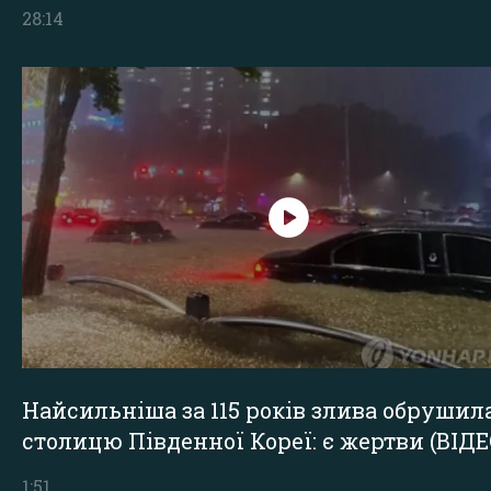
28:14
Найсильніша за 115 років злива обрушил
столицю Південної Кореї: є жертви (ВІДЕ
1:51