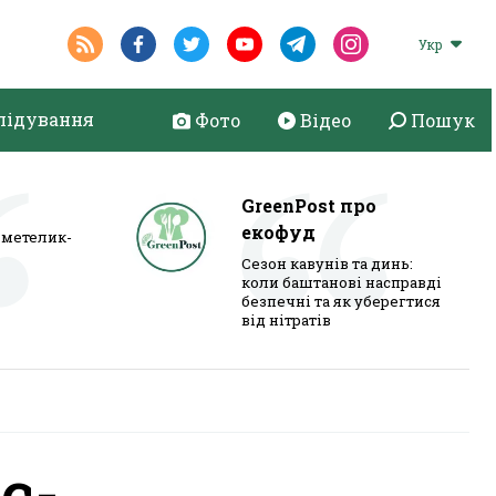
Укр
лідування
Фото
Відео
Пошук
GreenPost про
екофуд
метелик-
Сезон кавунів та динь:
коли баштанові насправді
безпечні та як уберегтися
від нітратів
с-