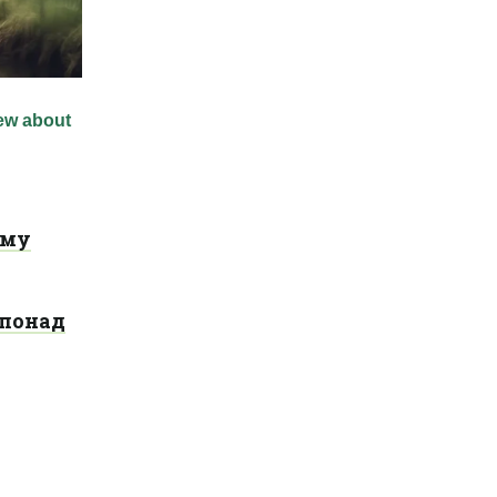
ому
 понад