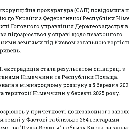
тикорупційна прокуратура (САП) повідомила 
ію до України з Федеративної Республіки Ні
иці Головного управління Держгеокадастру в
 яка підозрюється у справі щодо незаконного
вними землями під Києвом загальною вартіс
ривень.
, екстрадиція стала результатом співпраці з
анами Німеччини та Республіки Польща.
вала в міжнародному розшуку з 5 березня 202
а території Німеччини у березні 2025 року.
озрюють у причетності до незаконного завол
и землі у Фастові та близько 284 гектарами
мства "Пуща-Водиця" поблизу Києва, загальн