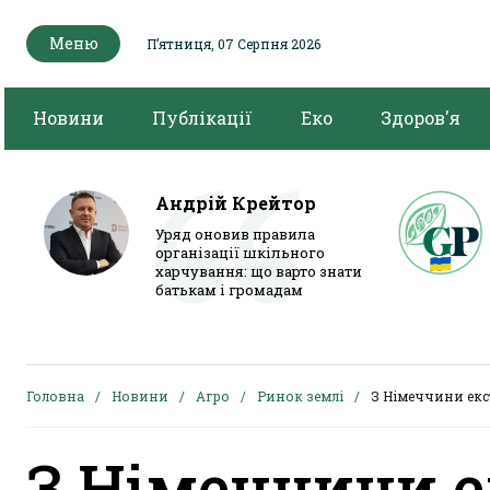
Меню
Пʼятниця, 07 Серпня 2026
Новини
Публікації
Еко
Здоров'я
Андрій Крейтор
Уряд оновив правила
організації шкільного
харчування: що варто знати
батькам і громадам
Головна
Новини
Агро
Ринок землі
З Німеччини ек
З Німеччини е