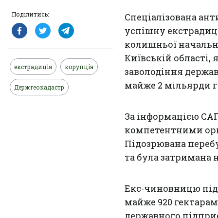
Поділитись:
Спеціалізована ан
успішну екстрадиц
колишньої начальн
Київській області,
екстрадиція
корупція
заволодіння держа
майже 2 мільярди г
Держгеокадастр
За інформацією САП
компетентними орг
Підозрювана перебу
та була затримана н
Екс-чиновницю під
майже 920 гектарам
державного підприє