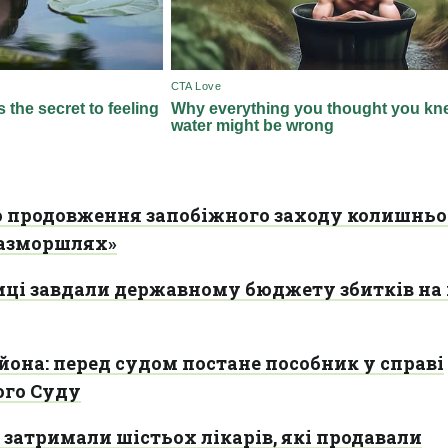
о продовження запобіжного заходу колишнь
разморшлях»
иці завдали державному бюджету збитків на
ьйона: перед судом постане пособник у справі
ого Суду
затримали шістьох лікарів, які продавали