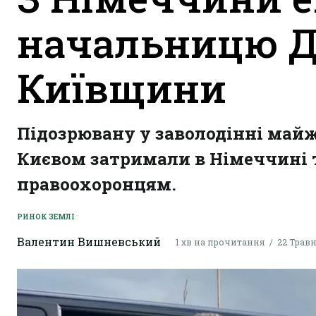
начальницю Д
Київщини
Підозрювану у заволодінні майже
Києвом затримали в Німеччині 
правоохоронцям.
РИНОК ЗЕМЛІ
Валентин Вишневський
1 хв на прочитання
22 Травн