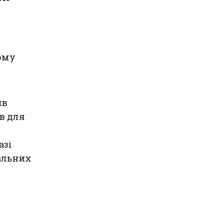
ому
ив
в для
азі
альних