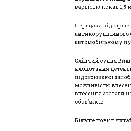
вартістю понад 1,8 
Передача підозрюв
антикорупційного 
автомобільному пун
Слідчий суддя Вищ
клопотання детекти
підозрюваної запоб
можливістю внесення
внесення застави н
обов’язків.
Більше новин чита