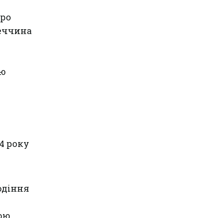
про
меччина
тю
4 року
одіння
ою