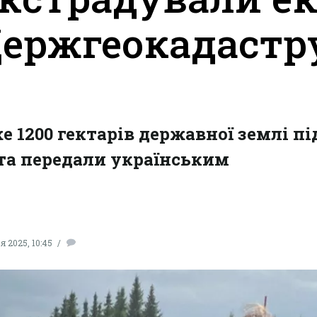
ержгеокадастр
 1200 гектарів державної землі пі
та передали українським
я 2025, 10:45