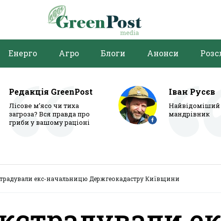
Енерго
Агро
Блоги
Анонси
Розс
Редакція GreenPost
Іван Русєв
Лісове м’ясо чи тиха
Найвідоміший 
загроза? Вся правда про
мандрівник
гриби у вашому раціоні
страдували екс-начальницю Держгеокадастру Київщини
кстрадували ек