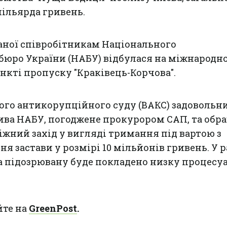
мільярда гривень.
аної співробітникам Національного
бюро України (НАБУ) відбулася на міжнародн
кті пропуску "Краківець-Корчова".
ого антикорупційного суду (ВАКС) задовольн
ва НАБУ, погоджене прокурором САП, та обра
іжний захід у вигляді тримання під вартою з
 застави у розмірі 10 мільйонів гривень. У р
а підозрювану буде покладено низку процесу
йте на
GreenPost
.