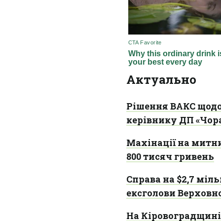
Актуально
Рішення ВАКС щод
керівнику ДП «Чо
Махінації на митн
800 тисяч гривень
Справа на $2,7 міл
ексголови Верховн
На Кіровоградщині 