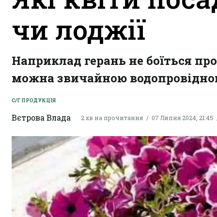
чи лоджії
Наприклад герань не боїться про
можна звичайною водопровідно
С/Г ПРОДУКЦІЯ
Вєтрова Влада
2 хв на прочитання
07 Липня 2024, 21:45