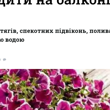
тягів, спекотних підвіконь, полива
ю водою