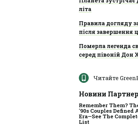
Планета зустрічає 
літа
Правила догляду за
після завершення 
Померла легенда св
серед півоній Дон 
Читайте Green