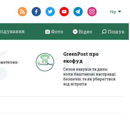
Укр
лідування
Фото
Відео
Пошук
GreenPost про
екофуд
метелик-
Сезон кавунів та динь:
коли баштанові насправді
безпечні та як уберегтися
від нітратів
і