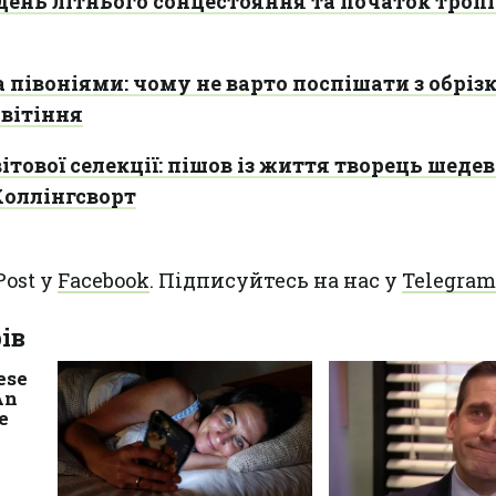
день літнього сонцестояння та початок троп
 півоніями: чому не варто поспішати з обріз
цвітіння
ітової селекції: пішов із життя творець шедев
Холлінгсворт
Post у
Facebook
. Підписуйтесь на нас у
Telegram