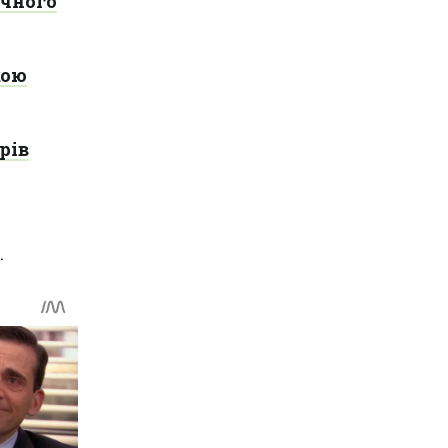
ічного
кою
рів
.