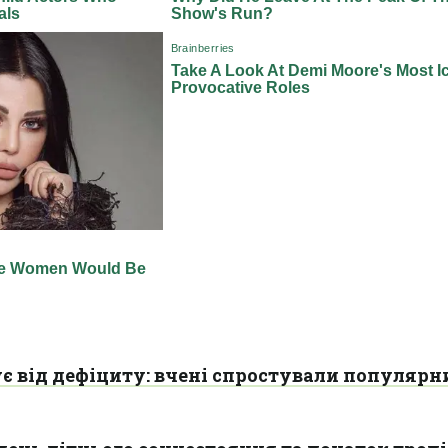
ує від дефіциту: вчені спростували популярн