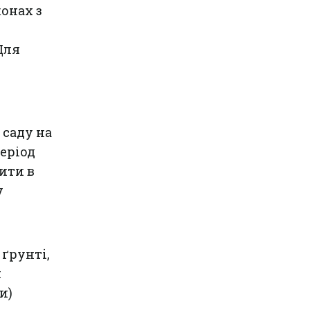
онах з
Для
 саду на
Період
ити в
у
ґрунті,
и
и)