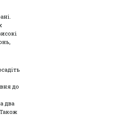
ані.
х
високі
онь,
осадіть
рвня до
а два
 Також