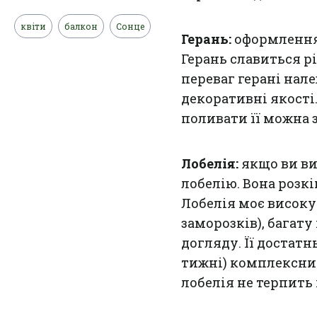
квіти
балкон
Сонце
Герань:
оформлення 
Герань славиться р
переваг герані нал
декоративні якості.
поливати її можна
Лобелія:
якщо ви виб
лобелію. Вона розк
Лобелія моє високу
заморозків), багату
догляду. Її достатн
тижні) комплексним
лобелія не терпить