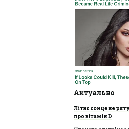
Актуально
Літнє сонце не рят
про вітамін D