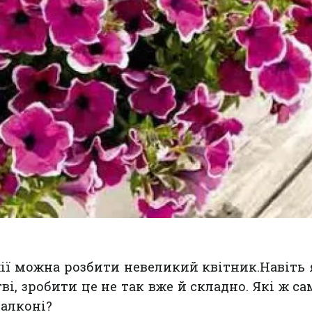
жії можна розбити невеликий квітник.Навіть
ві, зробити це не так вже й складно. Які ж са
балконі?