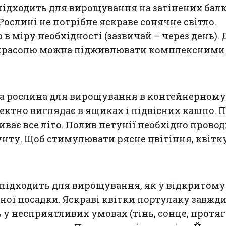
підходить для вирощування на затінених балк
Рослині не потрібне яскраве сонячне світло.
в міру необхідності (зазвичай – через день). 
 красолю можна підживлювати комплексними
а рослина для вирощування в контейнерному
фектно виглядає в ящиках і підвісних кашпо. 
иває все літо. Полив петунії необхідно провод
нту. Щоб стимулювати рясне цвітіння, квітк
підходить для вирощування, як у відкритому 
рної посадки. Яскраві квітки портулаку завжд
ь у несприятливих умовах (тінь, сонце, протяг