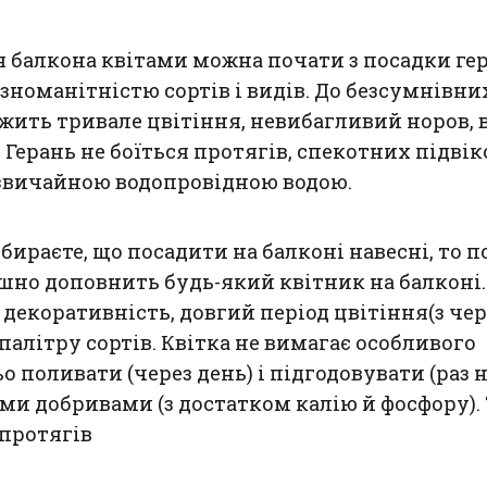
балкона квітами можна почати з посадки гер
ізноманітністю сортів і видів. До безсумнівни
ежить тривале цвітіння, невибагливий норов, 
 Герань не боїться протягів, спекотних підвік
 звичайною водопровідною водою.
ираєте, що посадити на балконі навесні, то п
ішно доповнить будь-який квітник на балконі.
 декоративність, довгий період цвітіння(з че
 палітру сортів. Квітка не вимагає особливого
ьо поливати (через день) і підгодовувати (раз н
и добривами (з достатком калію й фосфору).
 протягів