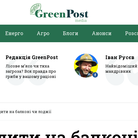
Енерго
Агро
Блоги
Анонси
Розс
Редакція GreenPost
Іван Русєв
Лісове м’ясо чи тиха
Найвідоміший 
загроза? Вся правда про
мандрівник
гриби у вашому раціоні
дити на балконі чи лоджії
дити на балкон