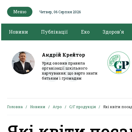
Меню
Четвер, 06 Серпня 2026
Новини
Публікації
Еко
Здоров'я
Андрій Крейтор
Уряд оновив правила
організації шкільного
харчування: що варто знати
батькам і громадам
Головна
Новини
Агро
С/Г продукція
Які квіти поса
Які квіти поса