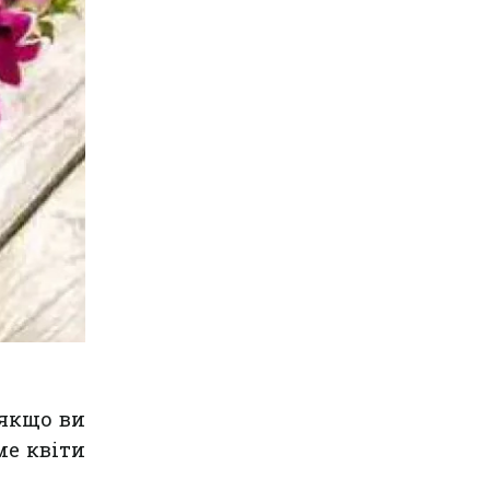
 якщо ви
ме квіти