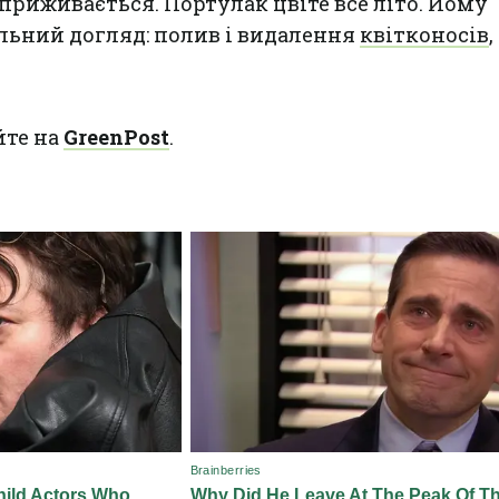
приживається. Портулак цвіте все літо. Йому
льний догляд: полив і видалення
квітконосів
,
йте на
GreenPost
.