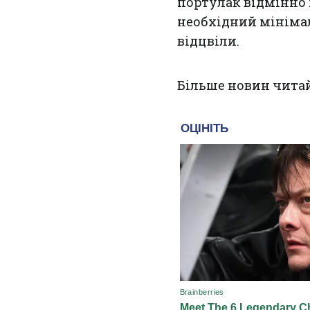
портулак відмінно 
необхідний мініма
відцвіли.
Більше новин чита