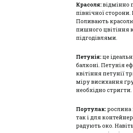
Красоля:
відмінно 
північної сторони. 
Поливають красолю 
пишного цвітіння
підгодівлями.
Петунія:
це ідеальн
балконі. Петунія е
квітіння петунії тр
міру висихання ґру
необхідно стригти.
Портулак:
рослина 
так і для контейне
радують око. Навіт