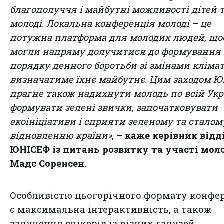
благополуччя і майбутні можливості дітей 
молоді. Локальна конференція молоді
–
це
потужна платформа для молодих людей, що
могли напряму долучитися до формування
порядку денного боротьби зі змінами клімат
визначатиме їхнє майбутнє. Цим заходом 
прагне також надихнути молодь по всій Укр
формувати зелені звички, започатковувати
екоініціативи і сприяти зеленому та сталом
відновленню країни»
,
–
каже керівник відд
ЮНІСЕФ із питань розвитку та участі мол
Мадс Соренсен.
Особливістю цьогорічного формату конфер
є максимальна інтерактивність, а також
залучення спікерів із різних галузей: