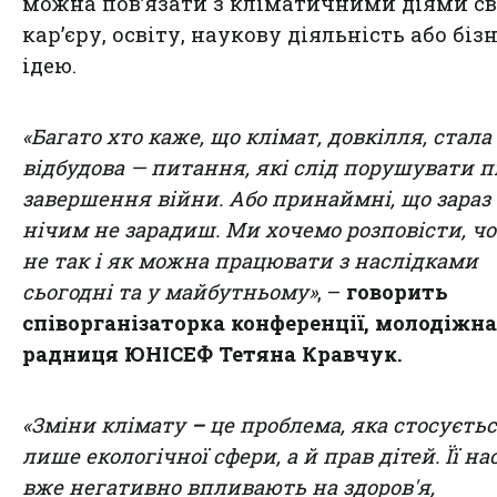
можна повʼязати з кліматичними діями с
карʼєру, освіту, наукову діяльність або бізн
ідею.
«Багато хто каже, що клімат, довкілля, стала
відбудова — питання, які слід порушувати п
завершення війни. Або принаймні, що зараз
нічим не зарадиш. Ми хочемо розповісти, ч
не так і як можна працювати з наслідками
сьогодні та у майбутньому»
, –
говорить
співорганізаторка конференції, молодіжна
радниця ЮНІСЕФ Тетяна Кравчук.
«Зміни клімату
–
це проблема, яка стосуєть
лише екологічної сфери, а й прав дітей. Її на
вже негативно впливають на здоров'я,