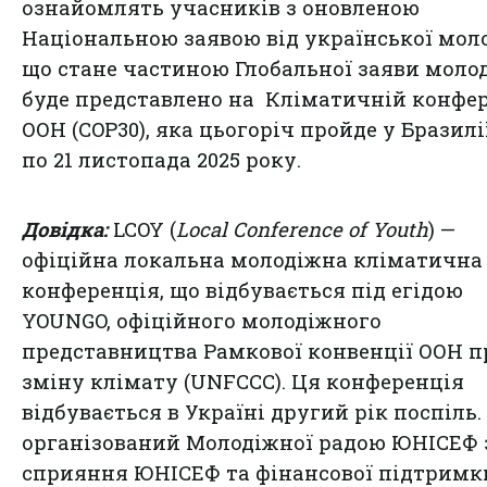
ознайомлять учасників з оновленою
Національною заявою від української моло
що стане частиною Глобальної заяви молод
буде представлено на Кліматичній конфер
ООН (COP30), яка цьогоріч пройде у Бразилії
по 21 листопада 2025 року.
Довідка:
LCOY (
Local Conference of Youth
) —
офіційна локальна молодіжна кліматична
конференція, що відбувається під егідою
YOUNGO, офіційного молодіжного
представництва Рамкової конвенції ООН п
зміну клімату (UNFCCC). Ця конференція
відбувається в Україні другий рік поспіль.
організований Молодіжної радою ЮНІСЕФ 
сприяння ЮНІСЕФ та фінансової підтримк