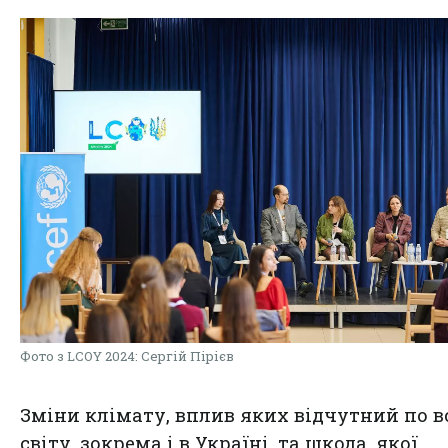
Фото з LCOY 2024: Сергій Пірієв
Зміни клімату, вплив яких відчутний по 
світу, зокрема і в Україні, та шкода, якої