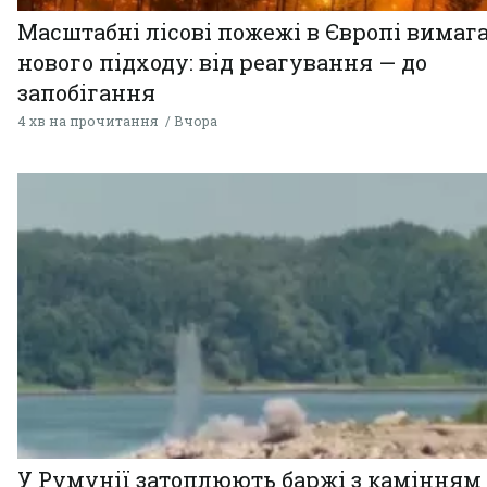
Масштабні лісові пожежі в Європі вимаг
нового підходу: від реагування — до
запобігання
4 хв на прочитання
Вчора
У Румунії затоплюють баржі з камінням