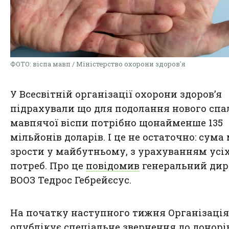
ФОТО: віспа мавп / Міністерство охорони здоров'я
У Всесвітній організації охорони здоров’я
підрахували що для подолання нового спа
мавпячої віспи потрібно щонайменше 135
мільйонів доларів. І це не остаточно: сума
зрости у майбутньому, з урахуванням усі
потреб. Про це
повідомив
генеральний дир
ВООЗ Тедрос Гебрейєсус.
На початку наступного тижня Організація
опублікує спеціальне звернення до донорі