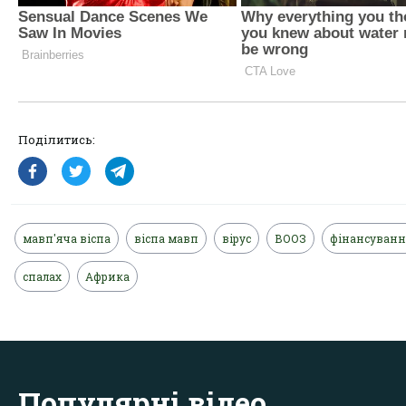
Поділитись:
мавп'яча віспа
віспа мавп
вірус
ВООЗ
фінансуванн
спалах
Африка
Популярні відео