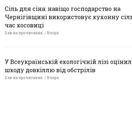
Сіль для сіна: навіщо господарство на
Чернігівщині використовує кухонну сіль
час косовиці
2 хв на прочитання
Вчора
У Всеукраїнській екологічній лізі оціни
шкоду довкіллю від обстрілів
2 хв на прочитання
Вчора