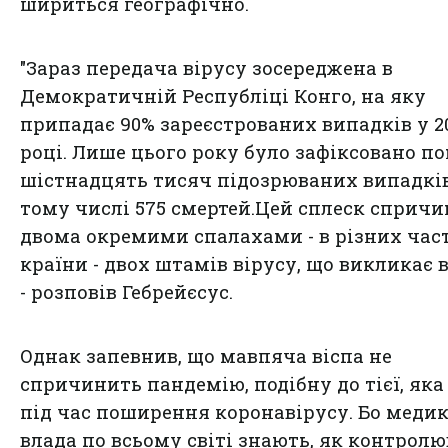
шириться географічно.
"Зараз передача вірусу зосереджена в
Демократичній Республіці Конго, на яку
припадає 90% зареєстрованих випадків у 2
році. Лише цього року було зафіксовано п
шістнадцять тисяч підозрюваних випадків
тому числі 575 смертей.Цей сплеск сприч
двома окремими спалахами - в різних час
країни - двох штамів вірусу, що викликає в
- розповів Гебрейєсус.
Однак запевнив, що мавпяча віспа не
спричинить пандемію, подібну до тієї, яка
під час поширення коронавірусу. Бо медик
влада по всьому світі знають, як контрол