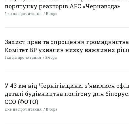
порятунку реакторів АЕС «Чернавода»
3 хв на прочитання
Вчора
Захист прав та спрощення громадянства
Комітет ВР ухвалив низку важливих ріш
1 хв на прочитання
Вчора
У 43 км від Чернігівщини: з'явилися офі
деталі будівництва полігону для білору
ССО (ФОТО)
2 хв на прочитання
Вчора