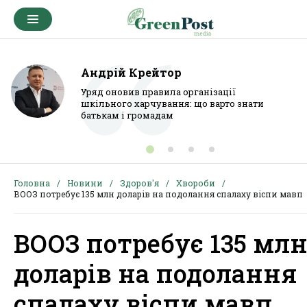
Андрій Крейтор
Уряд оновив правила організації
шкільного харчування: що варто знати
батькам і громадам
Головна
Новини
Здоров'я
Хвороби
ВООЗ потребує 135 млн доларів на подолання спалаху віспи мавп
ВООЗ потребує 135 мл
доларів на подолання
спалаху віспи мавп