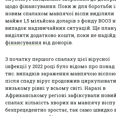
щодо фінансування. Поки ж для боротьби і
новим спалахом мавпячої віспи виділили
майже 1,5 мільйона доларів з фонду ВООЗ н
випадок надзвичайних ситуацій. Ще план
виділити додатково кошти, поки не надійд
фінансування
від донорів.
З початку першого спалаху цієї вірусної
інфекції у 2022 році було відомо про понад 
тис. випадків зараження мавпячою віспою.
після спаду вірус продовжив циркулювати
низькому рівні у всьому світі. Наразі в
Африканському регіоні зафіксували нови
спалах: кількість хворих на мавпячу віспу
безпрецедентно зростає, так само швидко 