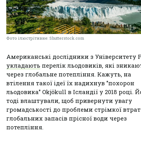
Фото ілюстрітивне: Shutterstock.com
Американські дослідники з Університету 
укладають
перелік льодовиків, які зникаю
через глобальне потепління. Кажуть, на
втілення такої ідеї їх надихнув "похорон
льодовика" Okjökull в Ісландії у 2018 році. Й
тоді влаштували, щоб привернути увагу
громадськості до проблеми стрімкої втра
глобальних запасів прісної води через
потепління.