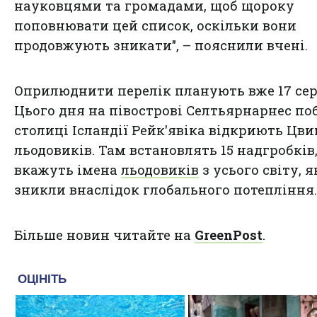
науковцями та громадами, щоб щороку
поповнювати цей список, оскільки вони
продовжують зникати", – пояснили вчені.
Оприлюднити перелік планують вже 17 сер
Цього дня на півострові Селтьярнарнес по
столиці Ісландії Рейк'явіка відкриють Цв
льодовиків. Там встановлять 15 надгробків,
вкажуть імена
льодовиків
з усього світу, я
зникли внаслідок глобального потепління.
Більше новин читайте на
GreenPost
.