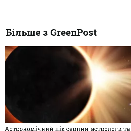
Більше з GreenPost
Астрономічний пік серпня: астрологи та