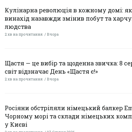
Кулінарна революція в кожному домі: як
винахід назавжди змінив побут та харч
людства
2 хв на прочитання
Вчора
Щастя — це вибір та щоденна звичка: 8 с
світ відзначає День «Щастя є!»
2 хв на прочитання
Вчора
Росіяни обстріляли німецький балкер Em
Чорному морі та склади німецьких комп
у Києві
2 хв на прочитання
07 Серпня 2026