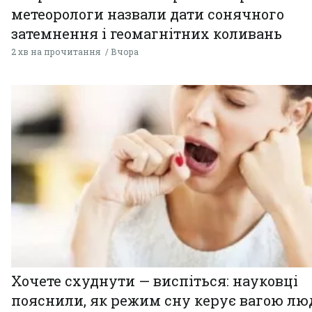
метеорологи назвали дати сонячного
затемнення і геомагнітних коливань
2 хв на прочитання
Вчора
Хочете схуднути — виспіться: науковці
пояснили, як режим сну керує вагою л