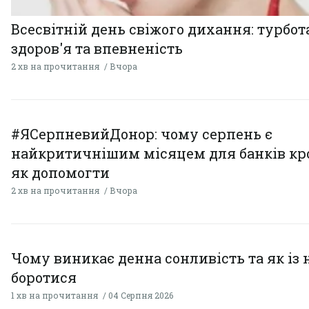
Всесвітній день свіжого дихання: турбот
здоров'я та впевненість
2 хв на прочитання
Вчора
#ЯСерпневийДонор: чому серпень є
найкритичнішим місяцем для банків кро
як допомогти
2 хв на прочитання
Вчора
Чому виникає денна сонливість та як із
боротися
1 хв на прочитання
04 Серпня 2026