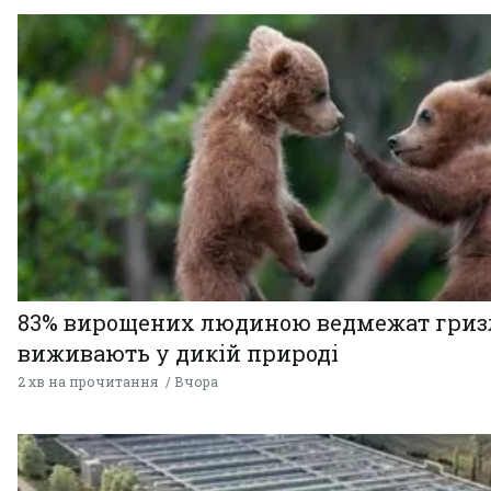
83% вирощених людиною ведмежат гризл
виживають у дикій природі
2 хв на прочитання
Вчора