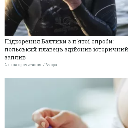
Підкорення Балтики з п'ятої спроби:
польський плавець здійснив історични
заплив
2 хв на прочитання
Вчора