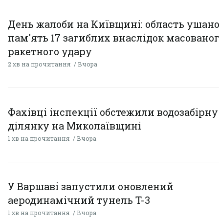
День жалоби на Київщині: область ушан
пам'ять 17 загиблих внаслідок масовано
ракетного удару
2 хв на прочитання
Вчора
Фахівці інспекції обстежили водозабірну
ділянку на Миколаївщині
1 хв на прочитання
Вчора
У Варшаві запустили оновлений
аеродинамічний тунель T-3
1 хв на прочитання
Вчора