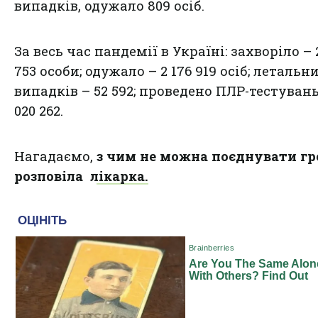
випадків, одужало 809 осіб.
За весь час пандемії в Україні: захворіло – 
753 особи; одужало – 2 176 919 осіб; летальн
випадків – 52 592; проведено ПЛР-тестувань
020 262.
Нагадаємо,
з чим не можна поєднувати г
розповіла лікарка.