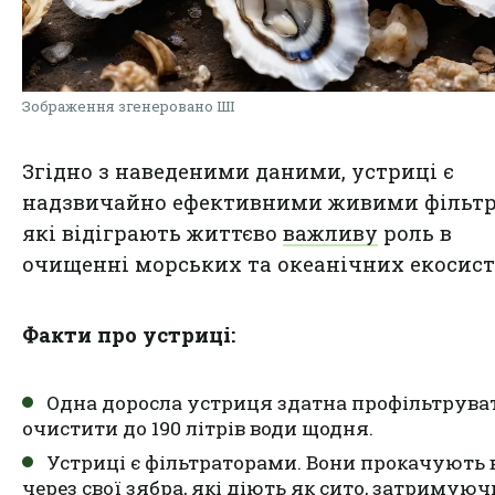
Зображення згенеровано ШІ
Згідно з наведеними даними, устриці є
надзвичайно ефективними живими фільтр
які відіграють життєво
важливу
роль в
очищенні морських та океанічних екосист
Факти про устриці:
Одна доросла устриця здатна профільтрува
очистити до 190 літрів води щодня.
Устриці є фільтраторами. Вони прокачують 
через свої зябра, які діють як сито, затримуюч