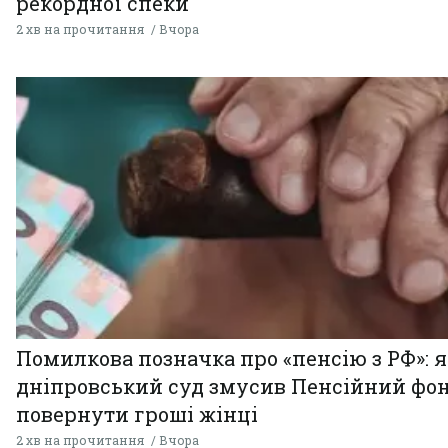
рекордної спеки
2 хв на прочитання
Вчора
Помилкова позначка про «пенсію з РФ»: я
дніпровський суд змусив Пенсійний фо
повернути гроші жінці
2 хв на прочитання
Вчора