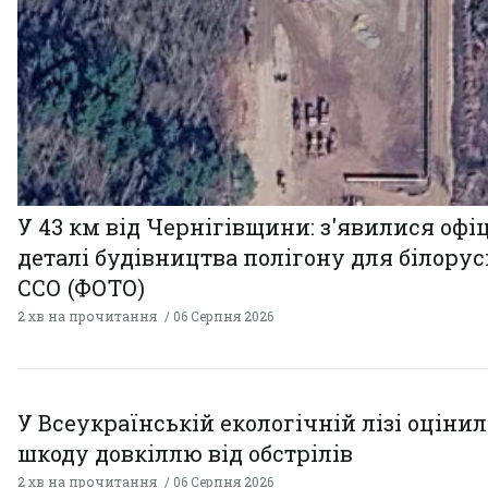
У 43 км від Чернігівщини: з'явилися офі
деталі будівництва полігону для білору
ССО (ФОТО)
2 хв на прочитання
06 Серпня 2026
У Всеукраїнській екологічній лізі оціни
шкоду довкіллю від обстрілів
2 хв на прочитання
06 Серпня 2026