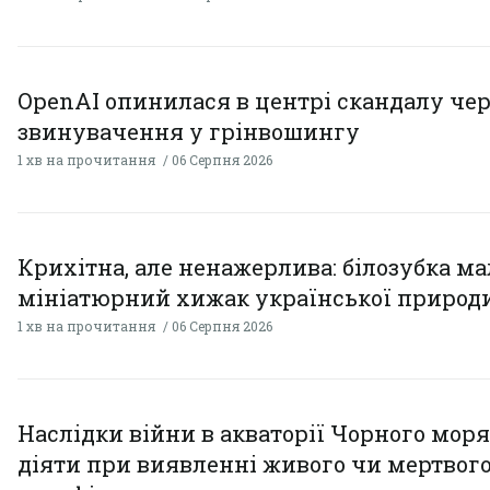
OpenAI опинилася в центрі скандалу чер
звинувачення у грінвошингу
1 хв на прочитання
06 Серпня 2026
Крихітна, але ненажерлива: білозубка ма
мініатюрний хижак української природ
1 хв на прочитання
06 Серпня 2026
Наслідки війни в акваторії Чорного моря
діяти при виявленні живого чи мертвог