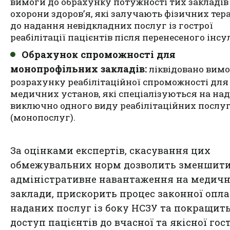
вимоги до обрахунку потужності тих закладів
охорони здоровʼя, які залучають фізичних тер
до надання невідкладних послуг із гострої
реабілітації пацієнтів після перенесеного інсу
Обрахунок спроможності для
монопрофільних закладів:
ліквідовано вимо
розрахунку реабілітаційної спроможності для
медичних установ, які спеціалізуються на на
виключно одного виду реабілітаційних послу
(монопослуг).
За оцінками експертів, скасування цих
обмежувальних норм дозволить зменшит
адміністративне навантаження на медичн
заклади, прискорить процес законної опл
наданих послуг із боку НСЗУ та покращит
доступ пацієнтів до вчасної та якісної гос