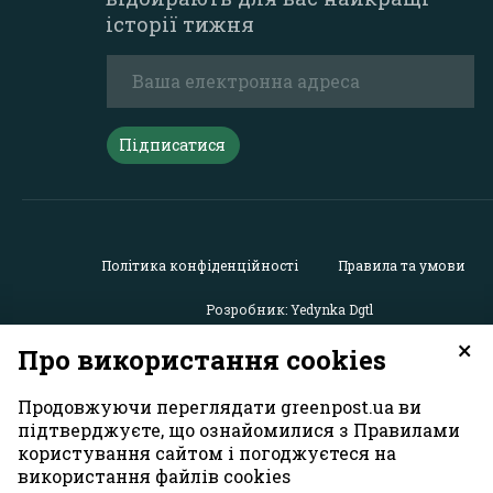
історії тижня
Підписатися
Політика конфіденційності
Правила та умови
Розробник: Yedynka Dgtl
×
Про використання cookies
Усі права захищені. Матеріали із сайту
«GreenPost»
можу
використовуватися іншими користувачами безкоштовн
Продовжуючи переглядати greenpost.ua ви
обов’язковим активним гіперпосиланням на
підтверджуєте, що ознайомилися з Правилами
https://greenpost.ua
, розміщеним у першому абзаці матер
користування сайтом і погоджуєтеся на
Також активне гіперпосилання на сайт
greenpost.ua
необ
використання файлів cookies
разі використання частини матеріалу. Відповідальність