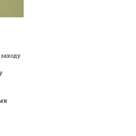
 заходу
у
ими
: