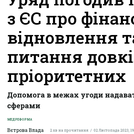
з ЄС про фіна
відновлення т
питання довкі
пріоритетних
Допомога в межах угоди надава
сферами
МЕДРЕФОРМА
Вєтрова Влада
2 хв на прочитання
02 Листопада 2023, 19