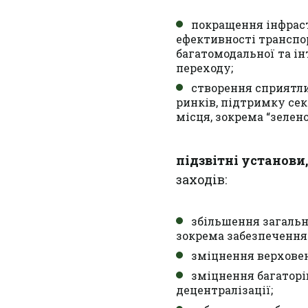
покращення інфраст
ефективності транспор
багатомодальної та і
переходу;
створення сприятли
ринків, підтримку сек
місця, зокрема “зелено
підзвітні установи
заходів:
збільшення загальн
зокрема забезпечення
зміцнення верховен
зміцнення багатор
децентралізації;