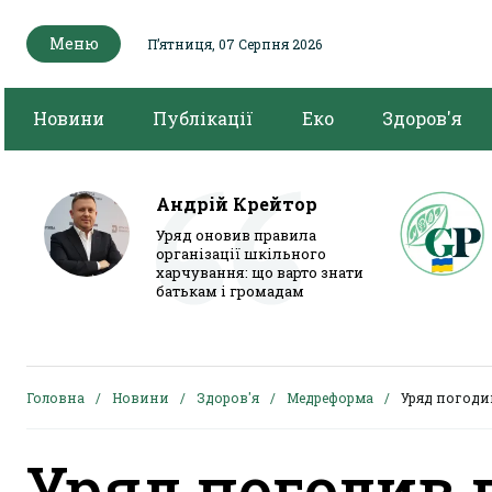
Меню
Пʼятниця, 07 Серпня 2026
Новини
Публікації
Еко
Здоров'я
Андрій Крейтор
Уряд оновив правила
організації шкільного
харчування: що варто знати
батькам і громадам
Головна
Новини
Здоров'я
Медреформа
Уряд погоди
Уряд погодив 