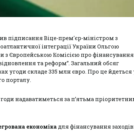
ив підписання Віце-прем'єр-міністром з
роатлантичної інтеграції України Ольгою
и з Європейською Комісією про фінансування
відновлення та реформ”. Загальний обсяг
ах угоди складе 335 млн євро. Про це йдеться 
го порталу.
угоди надаватиметься за п’ятьма пріоритетн
тегрована економіка
для фінансування заходів