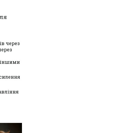
ля
ів через
через
а іншими
осилення
авління