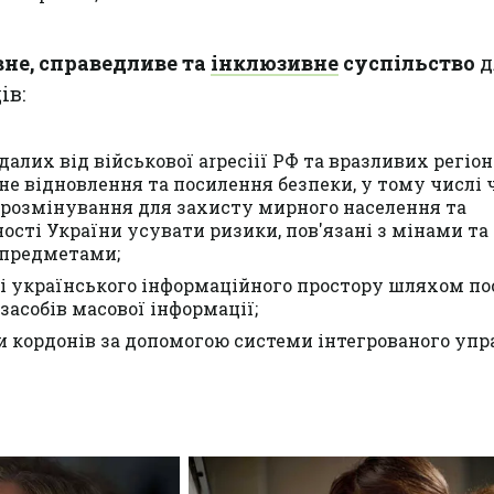
вне, справедливе та
інклюзивне
суспільство
д
ів:
лих від військової arpeciії РФ та вразливих регіон
не відновлення та посилення безпеки, у тому числі 
з розмінування для захисту мирного населення та
сті України усувати ризики, пов'язані з мінами т
предметами;
і українського інформаційного простору шляхом п
засобів масової інформації;
 кордонів за допомогою системи інтегрованого упр