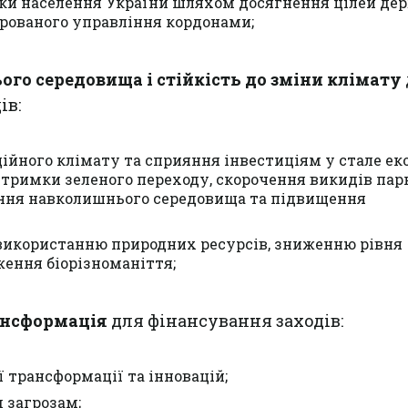
ки населення України шляхом досягнення цілей де
грованого управління кордонами;
го середовища i стійкість до зміни клімату
ів:
ійного клімату та сприяння інвестиціям у стале е
тримки зеленого переходу, скорочення викидів па
нення навколишнього середовища та підвищення
використанню природних ресурсів, зниженню рівня
ження біорізноманіття;
ансформація
для фінансування заходів:
 трансформації та інновацій;
 загрозам;