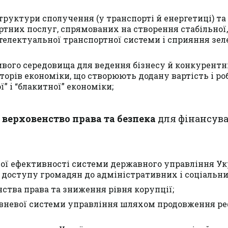
руктури сполучення (у транспорті й енергетиці) та
тних послуг, спрямованих на створення стабільної,
нтелектуальної транспортної системи i сприяння зе
вого середовища для ведення бізнесу й конкурент
торів економіки, що створюють додану вартість i ро
ї” i “блакитної” економіки;
, верховенство права та безпека
для фінансув
ої ефективності системи державного управління Ук
 доступу громадян до адміністративних i соціальни
ства права та зниження рівня корупції;
івневої системи управління шляхом продовження р