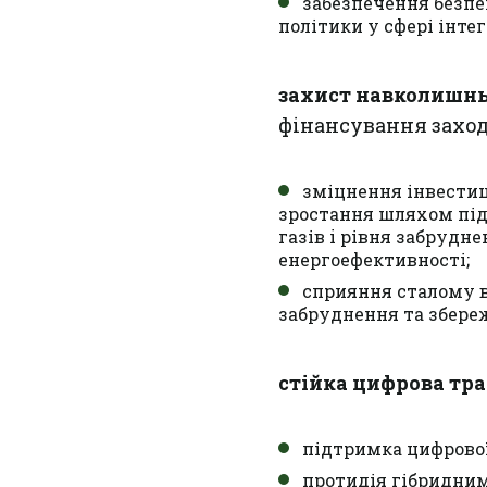
забезпечення безпе
політики у сфері інте
захист навколишньо
фінансування заход
зміцнення інвестиц
зростання шляхом під
газів i рівня забруд
енергоефективності;
сприяння сталому 
забруднення та збере
стійка цифрова тр
підтримка цифрової
протидія гібридним