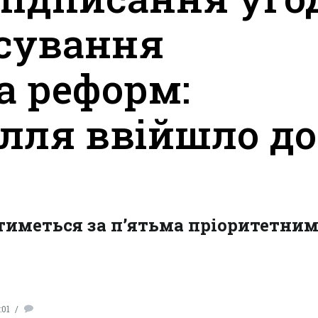
нсування
а реформ:
лля ввійшло до
тиметься за п’ятьма пріоритетни
:01