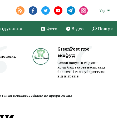
Укр
лідування
Фото
Відео
Пошук
GreenPost про
екофуд
метелик-
Сезон кавунів та динь:
коли баштанові насправді
безпечні та як уберегтися
від нітратів
питання довкілля ввійшло до пріоритетних
ди