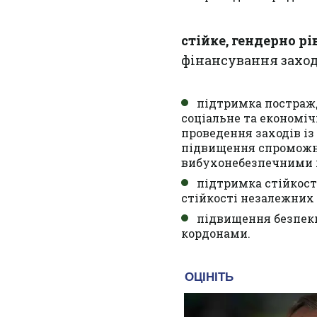
стійке, гендерно рі
фінансування заход
підтримка постражда
соціальне та економіч
проведення заходів і
підвищення спроможно
вибухонебезпечними 
підтримка стійкост
стійкості незалежних 
підвищення безпеки
кордонами.