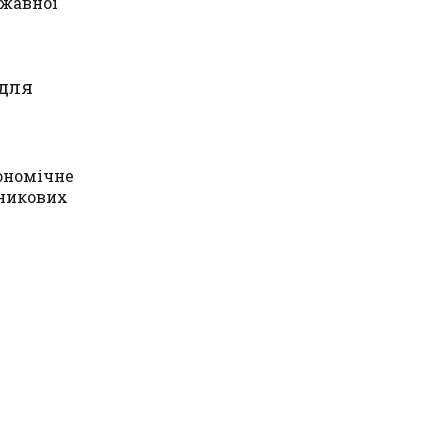
ржавної
для
кономічне
рникових