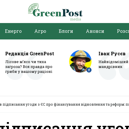
Енерго
Агро
Блоги
Анонси
Розс
Редакція GreenPost
Іван Русєв
Лісове м’ясо чи тиха
Найвідоміший 
загроза? Вся правда про
мандрівник
гриби у вашому раціоні
в підписання угоди з ЄС про фінансування відновлення та реформ: 
підписання уго