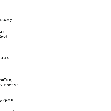
леному
них
бочі
ання
раїни,
х послуг;
еформи