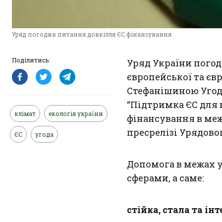
Уряд погодив питання довкілля ЄС фінансування
Поділитись:
Уряд України погод
європейської та єв
Стефанішиною Угод
“Підтримка ЄС для 
клімат
екологія україни
фінансування в меж
пресрелізі Урядово
ЄС
угода
Допомога в межах 
сферами, а саме:
стійка, стала та ін