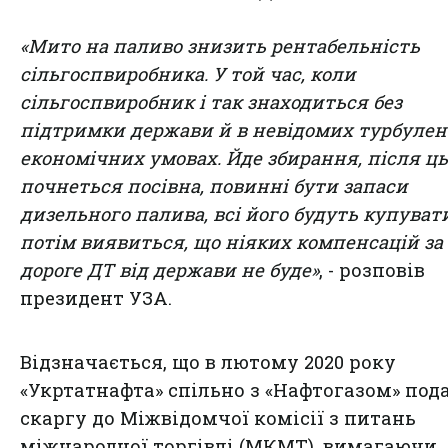
«Мито на паливо знизить рентабельність
сільгоспвиробника. У той час, коли
сільгоспвиробник і так знаходиться без
підтримки держави й в невідомих турбуле
економічних умовах. Йде збирання, після ць
почнеться посівна, повинні бути запаси
дизельного палива, всі його будуть купувати
потім виявиться, що ніяких компенсацій за
дороге ДТ від держави не буде»
, - розповів
президент УЗА.
Відзначається, що в лютому 2020 року
«Укртатнафта» спільно з «Нафтогазом» под
скаргу до Міжвідомчої комісії з питань
міжнародної торгівлі (МКМТ), вимагаючи