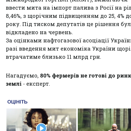
ввести мита на імпорт палива з Росії на рі
8,46%, з щорічним підвищенням до 25, 4% д
року. Під тиском депутатів це рішення бу
відкладено на червень.
За оцінками нафтогазової асоціації України
разі введення мит економіка України щор
втрачатиме близько 11 млрд грн.
Нагадуємо,
80% фермерів не готові до рин
землі
- експерт.