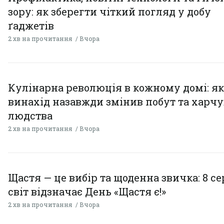
зору: як зберегти чіткий погляд у добу
ґаджетів
2 хв на прочитання
Вчора
Кулінарна революція в кожному домі: як
винахід назавжди змінив побут та харч
людства
2 хв на прочитання
Вчора
Щастя — це вибір та щоденна звичка: 8 с
світ відзначає День «Щастя є!»
2 хв на прочитання
Вчора