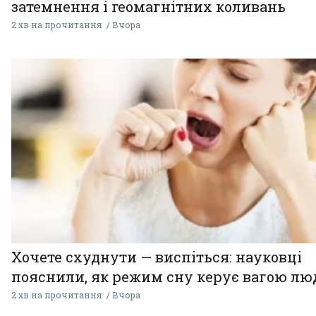
затемнення і геомагнітних коливань
2 хв на прочитання
Вчора
Хочете схуднути — виспіться: науковці
пояснили, як режим сну керує вагою л
2 хв на прочитання
Вчора