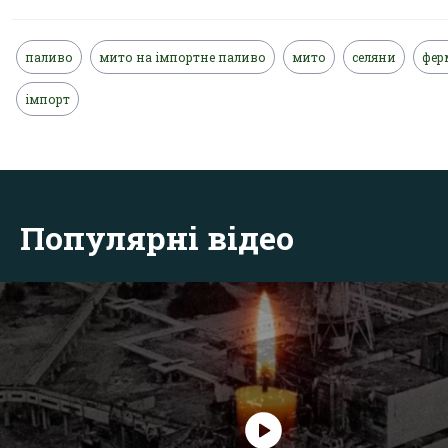
паливо
мито на імпортне паливо
мито
селяни
фер
імпорт
Популярні відео