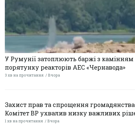
У Румунії затоплюють баржі з камінням
порятунку реакторів АЕС «Чернавода»
3 хв на прочитання
Вчора
Захист прав та спрощення громадянства
Комітет ВР ухвалив низку важливих ріш
1 хв на прочитання
Вчора