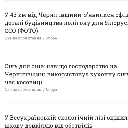
У 43 км від Чернігівщини: з'явилися офі
деталі будівництва полігону для білору
ССО (ФОТО)
2 хв на прочитання
Вчора
Сіль для сіна: навіщо господарство на
Чернігівщині використовує кухонну сіль
час косовиці
2 хв на прочитання
Вчора
У Всеукраїнській екологічній лізі оціни
шкоду довкіллю від обстрілів