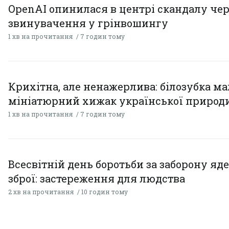
OpenAI опинилася в центрі скандалу чер
звинувачення у грінвошингу
1 хв на прочитання
7 годин тому
Крихітна, але ненажерлива: білозубка ма
мініатюрний хижак української природ
1 хв на прочитання
7 годин тому
Всесвітній день боротьби за заборону яд
зброї: застереження для людства
2 хв на прочитання
10 годин тому