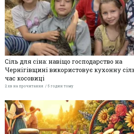
Сіль для сіна: навіщо господарство на
Чернігівщині використовує кухонну сіль
час косовиці
2 хв на прочитання
5 годин тому