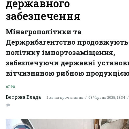
державного
забезпечення
Мінагрополітики та
Держрибагентство продовжують
політику імпортозаміщення,
забезпечуючи державні установ
вітчизняною рибною продукцією
АГРО
Вєтрова Влада
1 хв на прочитання
03 Червня 2025, 18:34