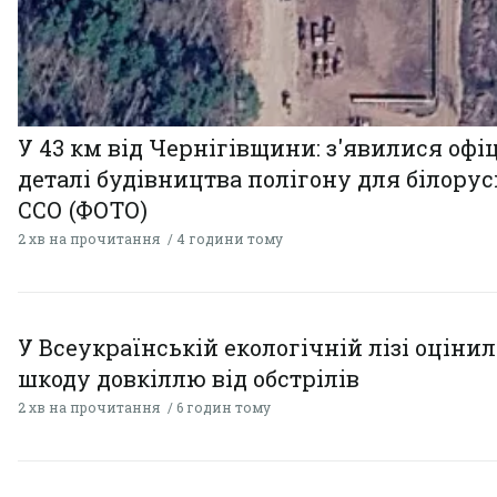
У 43 км від Чернігівщини: з'явилися офі
деталі будівництва полігону для білору
ССО (ФОТО)
2 хв на прочитання
4 години тому
У Всеукраїнській екологічній лізі оціни
шкоду довкіллю від обстрілів
2 хв на прочитання
6 годин тому