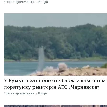
4 хв на прочитання
Вчора
У Румунії затоплюють баржі з камінням
порятунку реакторів АЕС «Чернавода»
3 хв на прочитання
Вчора