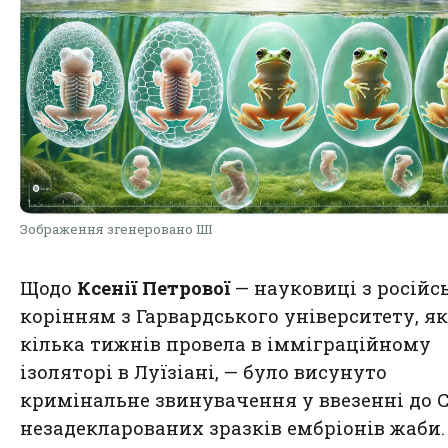
Зображення згенеровано ШІ
Щодо
Ксенії Петрової
— науковиці з росій
корінням з Гарвардського університету, я
кілька тижнів провела в імміграційному
ізоляторі в Луїзіані, — було висунуто
кримінальне звинувачення у ввезенні до
незадекларованих зразків ембріонів жаби.