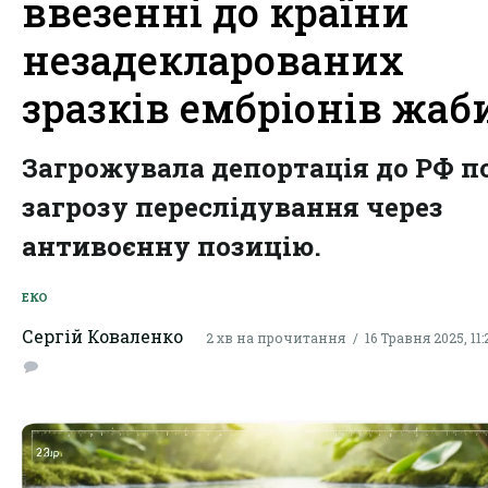
ввезенні до країни
незадекларованих
зразків ембріонів жаб
Загрожувала депортація до РФ п
загрозу переслідування через
антивоєнну позицію.
ЕКО
Сергій Коваленко
2 хв на прочитання
16 Травня 2025, 11: