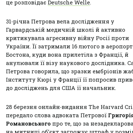
це розповідає
Deutsche Welle
.
31-річна Петрова вела дослідження у
Гарвардській медичній школі й активно
критикувала
агресивну війну Росії проти
України
. Її затримали 16 лютого в аеропор
Бостона, куди вона прилетіла з Франції, й
анулювали її візу наукового дослідника. С
Петрова говорила, що зразки ембріонів жаб
Інституту Кюрі у Франції її попросив при
до досліджень для США її начальник.
28 березня онлайн-видання The Harvard Cr
передало слова адвоката Петрової
Григорі
Романовського
про те, що за незадекларов
на митниці об'єкт загрожує штраф у розмі