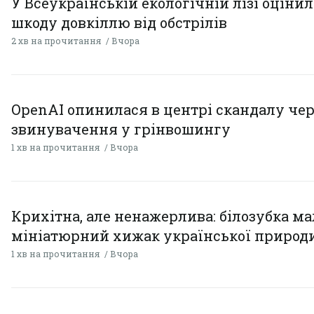
У Всеукраїнській екологічній лізі оціни
шкоду довкіллю від обстрілів
2 хв на прочитання
Вчора
OpenAI опинилася в центрі скандалу чер
звинувачення у грінвошингу
1 хв на прочитання
Вчора
Крихітна, але ненажерлива: білозубка ма
мініатюрний хижак української природ
1 хв на прочитання
Вчора