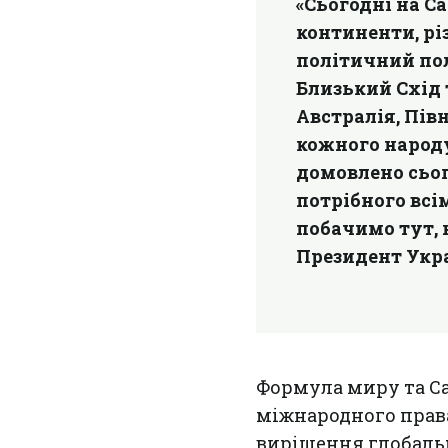
«Сьогодні на Са
континенти, різ
політичний пол
Близький Схід 
Австралія, Півн
кожного народу 
домовлено сьог
потрібного всі
побачимо тут, н
Президент Укра
Формула миру та Са
міжнародного права
вирішення глобальн