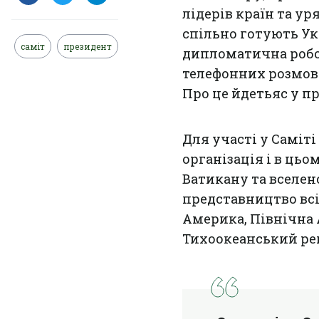
лідерів країн та ур
спільно готують Ук
саміт
президент
дипломатична робот
телефонних розмов і
Про це йдетьяс у п
Для участі у Саміт
організація і в цьо
Ватикану та вселен
представництво всі
Америка, Північна 
Тихоокеанський рег