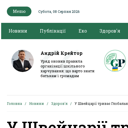
Меню
Субота, 08 Серпня 2026
Новини
Публікації
Еко
Здоров'я
Андрій Крейтор
Уряд оновив правила
організації шкільного
харчування: що варто знати
батькам і громадам
Головна
Новини
Здоров'я
У Швейцарії триває Глобаль
У Швейцарії т