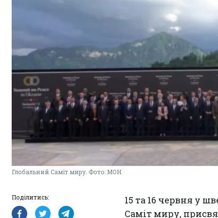
Глобальний Саміт миру. Фото: МОН
Поділитись:
15 та 16 червня у 
Саміт миру, присвяч