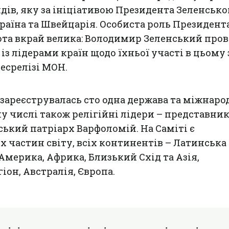
ядів, яку за ініціативою Президента Зеленсько
раїна та Швейцарія. Особиста роль Президента
а вкрай велика: Володимир Зеленський прові
з лідерами країн щодо їхньої участі в цьому 
ресрелізі МОН.
і зареєструвалась сто одна держава та міжнаро
му числі також релігійні лідери – представни
ський патріарх Варфоломій. На Саміті є
х частин світу, всіх континентів – Латинська
Америка, Африка, Близький Схід та Азія,
іон, Австралія, Європа.