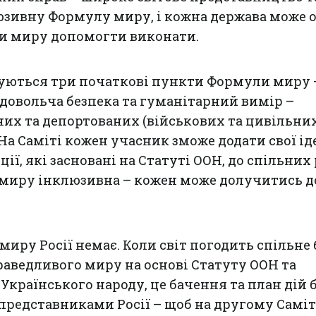
зивну Формулу миру, і кожна держава може о
и миру допомогти виконати.
вуються три початкові пункти Формули миру 
одовольча безпека та гуманітарний вимір –
их та депортованих (військових та цивільних
 На Саміті кожен учасник зможе додати свої іде
ії, які засновані на Статуті ООН, до спільних
 миру інклюзивна – кожен може долучитись до
миру Росії немає. Коли світ погодить спільне
праведливого миру на основі Статуту ООН та
Українського народу, це бачення та план дій 
представниками Росії – щоб на другому Самі