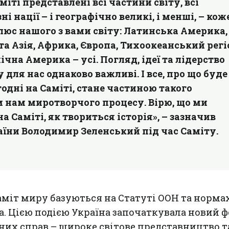
міті представлені всі частини світу, всі
ні нації – і географічно великі, і менші, – кож
юс нашого з вами світу: Латинська Америка,
та Азія, Африка, Європа, Тихоокеанський регі
ічна Америка – усі. Погляд, ідеї та лідерство
для нас однаково важливі. І все, про що буде
одні на Саміті, стане частиною такого
м нам миротворчого процесу. Вірю, що ми
а Саміті, як твориться історія», – зазначив
їни Володимир Зеленський під час Саміту.
міт миру базуються на Статуті ООН та норма
. Цією подією Україна започаткувала новий 
их справ – широке світове представництво т