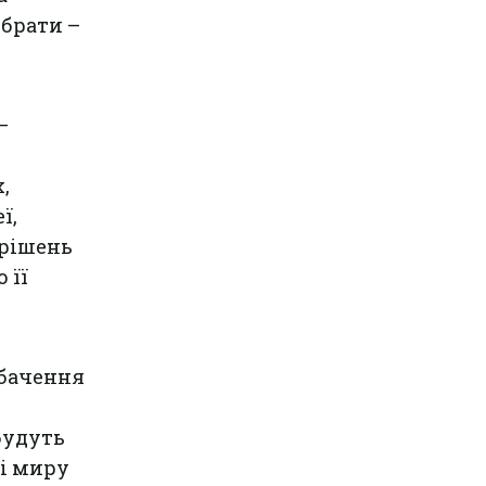
брати –
–
,
ї,
 рішень
 її
 бачення
будуть
ті миру