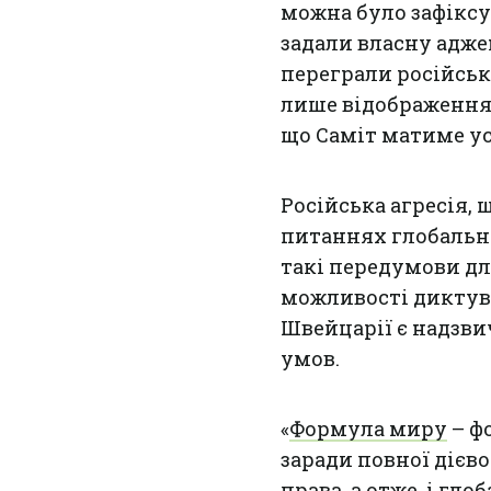
можна було зафіксу
задали власну адж
переграли російськ
лише відображення 
що Саміт матиме ус
Російська агресія,
питаннях глобально
такі передумови дл
можливості диктува
Швейцарії є надзв
умов.
«
Формула миру
– ф
заради повної дієв
права, а отже, і гло