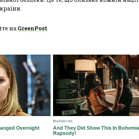
країни.
йте на
GreenPost
.