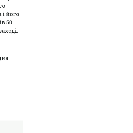
го
 і його
в 50
заході.
дна
к