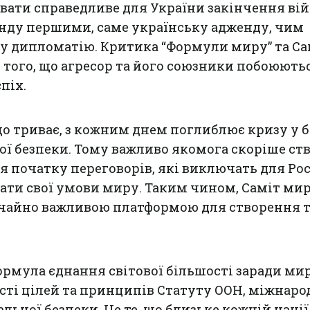
вати справедливе для України закінчення ві
енду першими, саме українську адженду, чим
у дипломатію. Критика “Формули миру” та Са
того, що агресор та його союзники побоюютьс
піх.
 що триває, з кожним днем поглиблює кризу у 
ї безпеки. Тому важливо якомога скоріше ст
я початку переговорів, які виключать для Рос
ти свої умови миру. Таким чином, Саміт мир
ичайно важливою платформою для створення 
ормула єднання світової більшості заради мир
ості цілей та принципів Статуту ООН, міжнаро
бальної безпеки. Це те, що близьке кожній нації