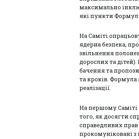
максимально інклю
які пункти Формул
На Саміті опрацьо
ядерна безпека, пр
звільнення полонен
дорослих та дітей).
бачення та пропозиц
та кроків. Формула
реалізації.
На першому Саміті 
того, як досягти с
справедливих прав 
прокомуніковані з 