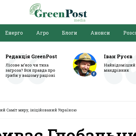
Енерго
Агро
Блоги
Анонси
Розс
Редакція GreenPost
Іван Русєв
Лісове м’ясо чи тиха
Найвідоміший 
загроза? Вся правда про
мандрівник
гриби у вашому раціоні
ний Саміт миру, ініційований Україною
риває Глобальн