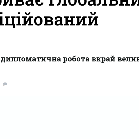
ніційований
о дипломатична робота вкрай вели