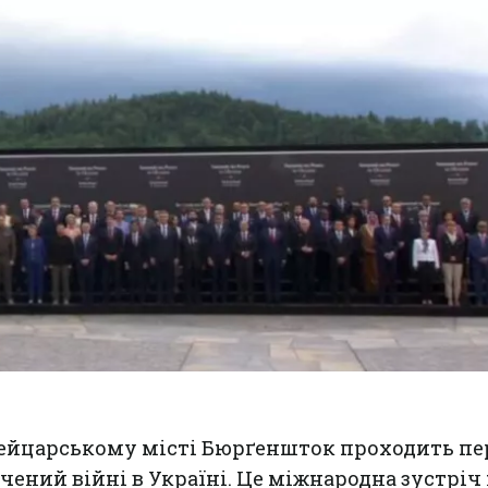
швейцарському місті Бюрґеншток проходить п
ений війні в Україні. Це міжнародна зустріч 