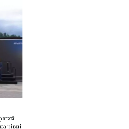
ерший
на рівні