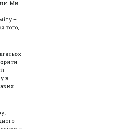
йни. Ми
міту –
я того,
багатьох
ворити
ії
у в
таких
у,
дного
 світу» –