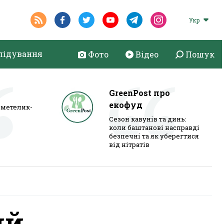
Укр
лідування
Фото
Відео
Пошук
GreenPost про
екофуд
метелик-
Сезон кавунів та динь:
коли баштанові насправді
безпечні та як уберегтися
від нітратів
ий