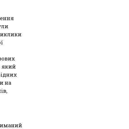
нення
ули
 виклики
ї
зових
, який
відних
и на
ів,
триманий