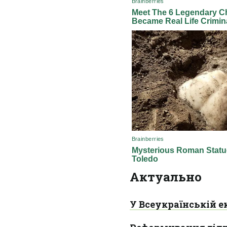
Актуально
У Всеукраїнській е