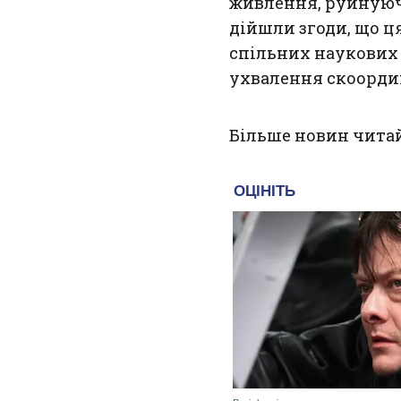
живлення, руйнуюч
дійшли згоди, що ц
спільних наукових 
ухвалення скоордин
Більше новин чита