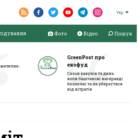
Укр
лідування
Фото
Відео
Пошук
GreenPost про
екофуд
метелик-
Сезон кавунів та динь:
коли баштанові насправді
безпечні та як уберегтися
від нітратів
міт