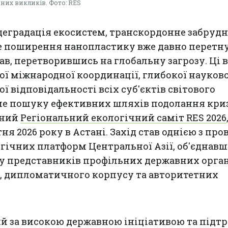
чних викликів. Фото: RES
деградація екосистем, транскордонне забруд
ке поширення нанопластику вже давно перетн
в, перетворившись на глобальну загрозу. Ці
ї міжнародної координації, глибокої науково
ої відповідальності всіх суб'єктів світового
аме пошуку ефективних шляхів подолання кри
ений
Регіональний екологічний саміт RES 2026
ня 2026 року в Астані. Захід став однією з про
ічних платформ Центральної Азії, об'єднавш
 представників профільних державних орган
и, дипломатичного корпусу та авторитетних
ний за високою державною ініціативою та під