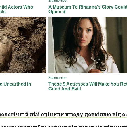
кологічній лізі оцінили шкоду довкіллю від о