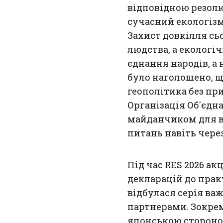
відповідною резолю
сучасний екологізм
Захист довкілля с
людства, а екологі
єднання народів, а
було наголошено, щ
геополітика без пр
Організація Об'єд
майданчиком для в
питань навіть через
Під час RES 2026 ак
декларацій до прак
відбулася серія ва
партнерами. Зокрем
японською стороно