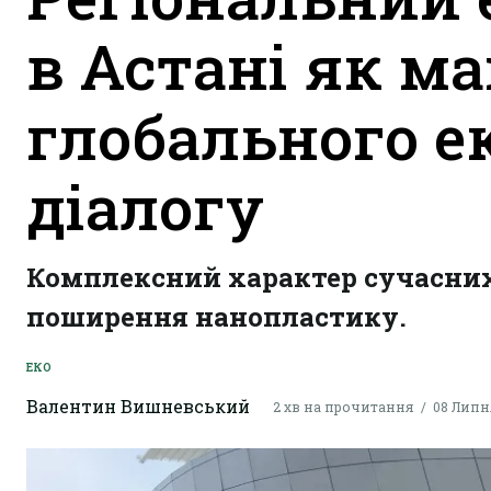
в Астані як м
глобального е
діалогу
Комплексний характер сучасних
поширення нанопластику.
ЕКО
Валентин Вишневський
2 хв на прочитання
08 Липня