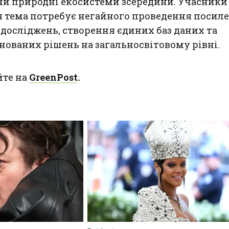
и природні екосистеми зсередини. Учасники
я тема потребує негайного проведення посил
досліджень, створення єдиних баз даних та
ованих рішень на загальносвітовому рівні.
йте на
GreenPost
.