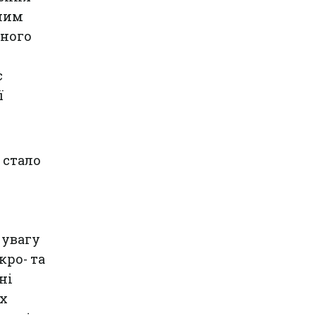
чним
много
є
ї
 стало
 увагу
ро- та
ні
ах