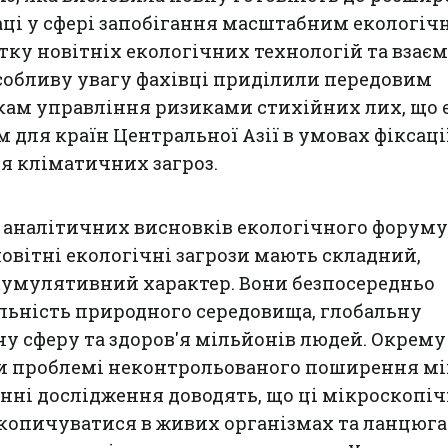
аці у сфері запобігання масштабним екологі
тку новітніх екологічних технологій та взає
собливу увагу фахівці приділили передовим
ам управління ризиками стихійних лих, що 
для країн Центральної Азії в умовах фіксаці
я кліматичних загроз.
 аналітичних висновків екологічного форуму
новітні екологічні загрози мають складний,
кумулятивний характер. Вони безпосередньо
льність природного середовища, глобальну
ну сферу та здоров'я мільйонів людей. Окрему
и проблемі неконтрольованого поширення мік
нні дослідження доводять, що ці мікроскопіч
акопичуватися в живих організмах та ланцюг