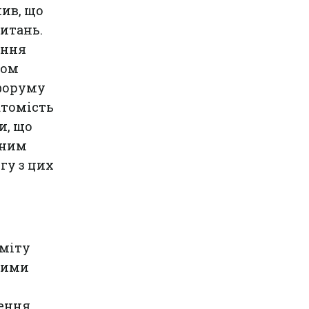
чив, що
итань.
ання
том
 форуму
атомість
и, що
нним
гу з цих
аміту
нними
рення