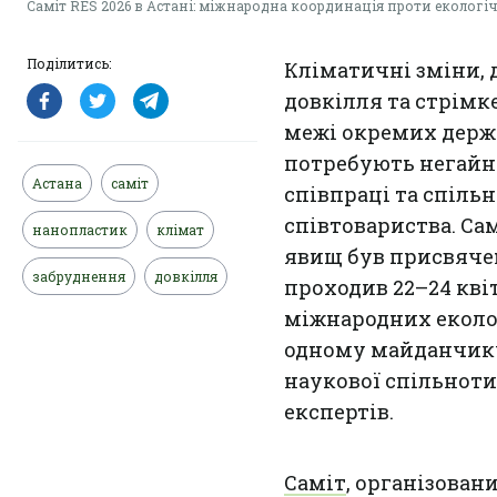
Саміт RES 2026 в Астані: міжнародна координація проти екологі
Поділитись:
Кліматичні зміни, 
довкілля та стрім
межі окремих держа
потребують негайно
Астана
саміт
співпраці та спільн
співтовариства. С
нанопластик
клімат
явищ був присвяч
забруднення
довкілля
проходив 22–24 квіт
міжнародних еколог
одному майданчику
наукової спільнот
експертів.
Саміт
, організова