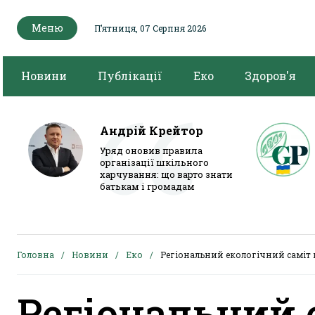
Меню
Пʼятниця, 07 Серпня 2026
Новини
Публікації
Еко
Здоров'я
Андрій Крейтор
Уряд оновив правила
організації шкільного
харчування: що варто знати
батькам і громадам
Головна
Новини
Еко
Регіональний екологічний саміт 
Регіональний 