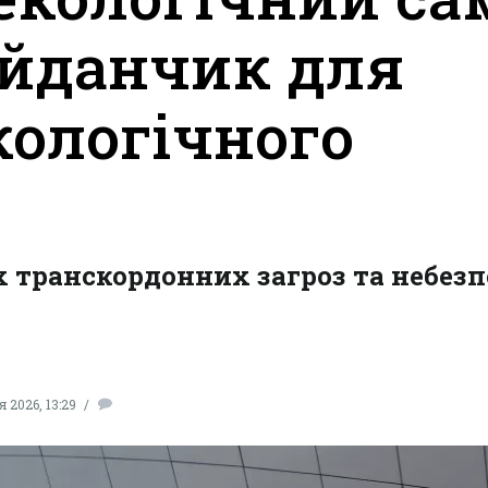
айданчик для
кологічного
 транскордонних загроз та небезп
 2026, 13:29