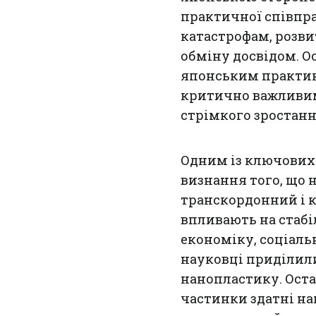
практичної співпр
катастрофам, розви
обміну досвідом. О
японським практик
критично важливим 
стрімкого зростанн
Одним із ключових
визнання того, що 
транскордонний і 
впливають на стабі
економіку, соціаль
науковці приділил
нанопластику. Оста
частинки здатні н