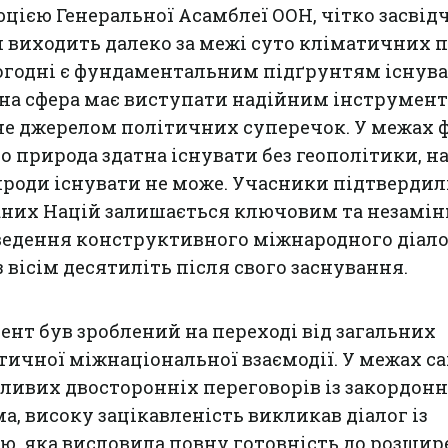
цією Генеральної Асамблеї ООН, чітко засвід
 виходить далеко за межі суто кліматичних п
ьогодні є фундаментальним підґрунтям існув
чна сфера має виступати надійним інструмен
 не джерелом політичних суперечок. У межах
о природа здатна існувати без геополітики, н
ироди існувати не може. Учасники підтвердил
наних Націй залишається ключовим та незамі
едення конструктивного міжнародного діало
 вісім десятиліть після свого заснування.
цент був зроблений на переході від загальних
тичної міжнаціональної взаємодії. У межах с
жливих двосторонніх переговорів із закордо
а, високу зацікавленість викликав діалог із
ю, яка висловила повну готовність до розши