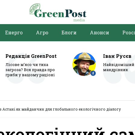
Енерго
Агро
Блоги
Анонси
Розс
Редакція GreenPost
Іван Русєв
Лісове м’ясо чи тиха
Найвідоміший 
загроза? Вся правда про
мандрівник
гриби у вашому раціоні
в Астані як майданчик для глобального екологічного діалогу
екологічний са