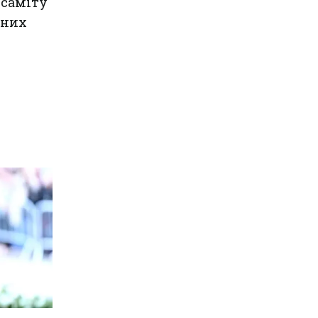
 саміту
ених