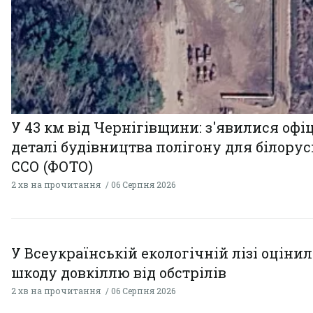
У 43 км від Чернігівщини: з'явилися офі
деталі будівництва полігону для білору
ССО (ФОТО)
2 хв на прочитання
06 Серпня 2026
У Всеукраїнській екологічній лізі оціни
шкоду довкіллю від обстрілів
2 хв на прочитання
06 Серпня 2026