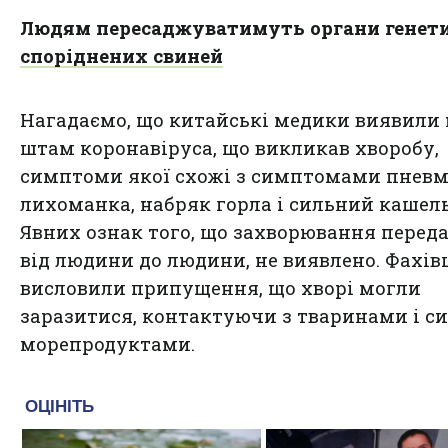
Людям пересаджуватимуть органи генет
споріднених свиней
Нагадаємо, що китайські медики виявили
штам коронавіруса, що викликав хворобу,
симптоми якої схожі з симптомами пневмо
лихоманка, набряк горла і сильний кашель
Явних ознак того, що захворювання перед
від людини до людини, не виявлено. Фахів
висловили припущення, що хворі могли
заразитися, контактуючи з тваринами і с
морепродуктами.