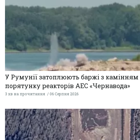
У Румунії затоплюють баржі з камінням
порятунку реакторів АЕС «Чернавода»
3 хв на прочитання
06 Серпня 2026