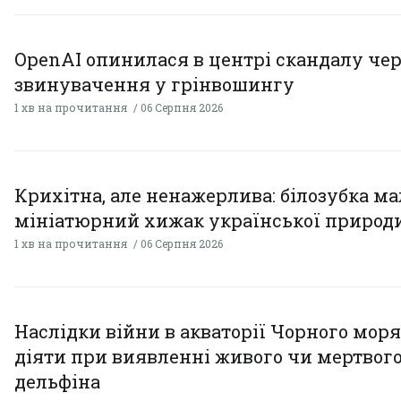
OpenAI опинилася в центрі скандалу чер
звинувачення у грінвошингу
1 хв на прочитання
06 Серпня 2026
Крихітна, але ненажерлива: білозубка ма
мініатюрний хижак української природ
1 хв на прочитання
06 Серпня 2026
Наслідки війни в акваторії Чорного моря
діяти при виявленні живого чи мертвог
дельфіна