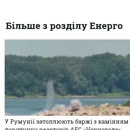
Більше з розділу Енерго
У Румунії затоплюють баржі з камінням
порятунку реакторів АЕС «Чернавода»