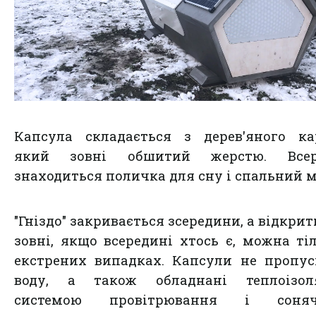
Капсула складається з дерев'яного ка
який зовні обшитий жерстю. Всер
знаходиться поличка для сну і спальний м
"Гніздо" закривається зсередини, а відкрит
зовні, якщо всередині хтось є, можна ті
екстрених випадках. Капсули не пропу
воду, а також обладнані теплоізоля
системою провітрювання і соня