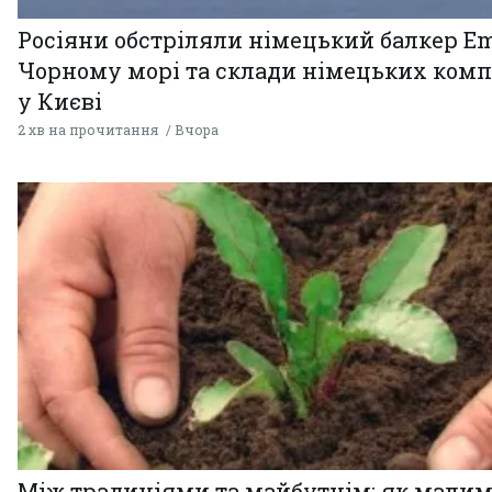
Росіяни обстріляли німецький балкер Em
Чорному морі та склади німецьких комп
у Києві
2 хв на прочитання
Вчора
Між традиціями та майбутнім: як мали