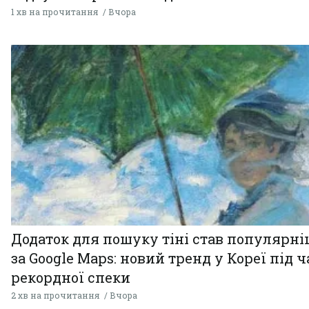
1 хв на прочитання
Вчора
Додаток для пошуку тіні став популярн
за Google Maps: новий тренд у Кореї під ч
рекордної спеки
2 хв на прочитання
Вчора