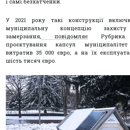
і самі безхатченки.
У 2021 року такі конструкції включ
муніципальну концепцію захист
замерзання,
повідомляє
Рубрика
проєктування капсул муніципаліте
витратив 35 000 євро, а на їх експлуат
шість тисяч євро.