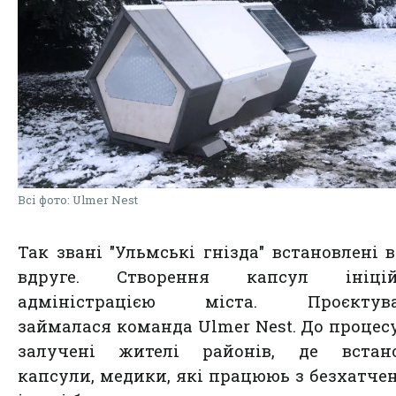
Всі фото: Ulmer Nest
Так звані "Ульмські гнізда" встановлені в
вдруге. Створення капсул ініцій
адміністрацією міста. Проєктув
займалася команда Ulmer Nest. До процес
залучені жителі районів, де встано
капсули, медики, які працююь з безхатче