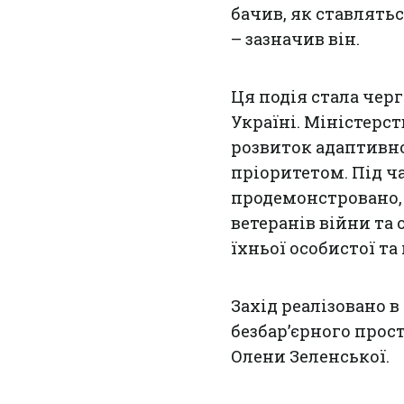
бачив, як ставлятьс
– зазначив він.
Ця подія стала чер
Україні. Міністерс
розвиток адаптивно
пріоритетом. Під ч
продемонстровано, 
ветеранів війни та
їхньої особистої та
Захід реалізовано в
безбар’єрного прост
Олени Зеленської.