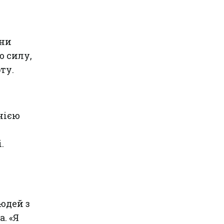
їни
 силу,
ту.
нією
.
юдей з
. «Я