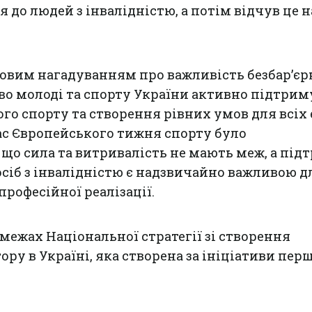
я до людей з інвалідністю, а потім відчув це на
говим нагадуванням про важливість безбар’єр
тво молоді та спорту України активно підтрим
го спорту та створення рівних умов для всіх 
ас Європейського тижня спорту було
що сила та витривалість не мають меж, а під
 осіб з інвалідністю є надзвичайно важливою д
 професійної реалізації.
 межах Національної стратегії зі створення
ору в Україні, яка створена за ініціативи перш