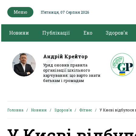
Меню
Пʼятниця, 07 Серпня 2026
Новини
Публікації
Еко
Здоров'я
Андрій Крейтор
Уряд оновив правила
організації шкільного
харчування: що варто знати
батькам і громадам
Головна
Новини
Здоров'я
Фітнес
У Києві відбулося
У Києві відбул