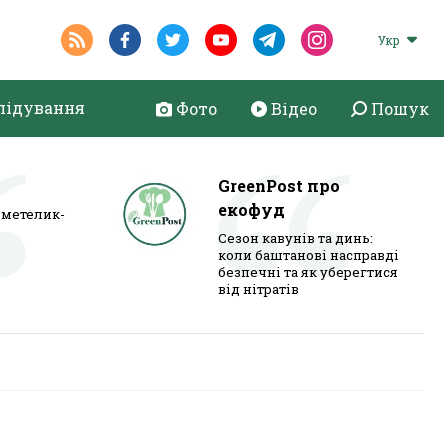
Укр
лідування
Фото
Відео
Пошук
GreenPost про
екофуд
метелик-
Сезон кавунів та динь:
коли баштанові насправді
безпечні та як уберегтися
від нітратів