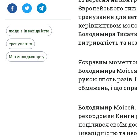
Європейського тиж
тренування для вете
керівництвом моло
люди з інвалідністю
Володимира Тисанюк
витривалість та не
тренування
Мінмолодьспорту
Яскравим моментом
Володимира Моісея,
рукою шість разів.
обмежень, і що спр
Володимир Моісей,
рекордсмен Книги р
поділився своїм до
інвалідністю та не