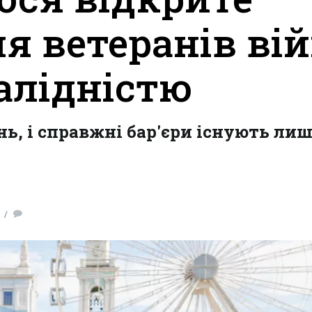
я ветеранів ві
валідністю
ь, і справжні бар'єри існують лиш