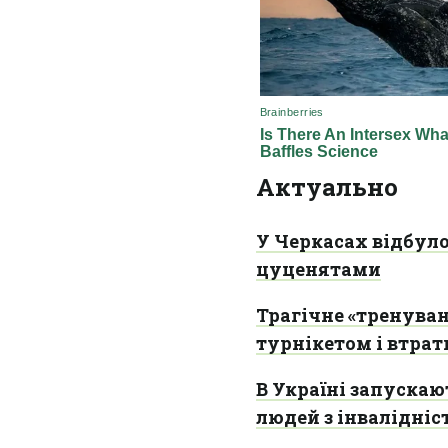
Актуально
У Черкасах відбул
цуценятами
Трагічне «тренуван
турнікетом і втрат
В Україні запускаю
людей з інвалідніс