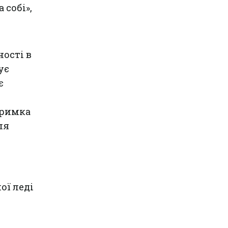
 собі»,
ності в
ує
є
тримка
ля
ої леді