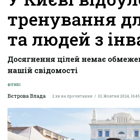
тренування дл
та людей з ін
Досягнення цілей немає обмежен
нашій свідомості
ФІТНЕС
Вєтрова Влада
2 хв на прочитання
02 Жовтня 2024, 16:45