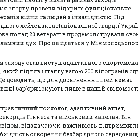
ня спорту провели відкрите функціональне
ранів війни та людей з інвалідністю. Під
дшого лейтенанта Національної гвардії Укра
а понад 20 ветеранів продемонстрували свою
зламний дух. Про це йдеться у Мінмолодьспор
 заходу став виступ адаптивного спортсмена
 який підняв штангу вагою 200 кілограмів од
 Це доводить, що для досягнення цілей немає
авжні бар'єри існують лише в нашій свідомості
 практичний психолог, адаптивний атлет,
екордів Гіннеса та військовий капелан. Він
свідом, відзначаючи, важливість підтримки л
обхідність створення безбар’єрного середовища