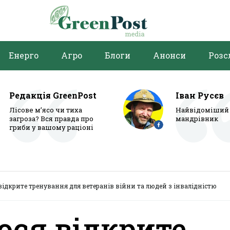
Енерго
Агро
Блоги
Анонси
Розс
Редакція GreenPost
Іван Русєв
Лісове м’ясо чи тиха
Найвідоміший 
загроза? Вся правда про
мандрівник
гриби у вашому раціоні
 відкрите тренування для ветеранів війни та людей з інвалідністю
ося відкрите