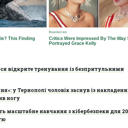
ося відкрите тренування із безпритульними
ня»: у Тернополі чоловік заснув із накладен
ив ногу
ть масштабне навчання з кібербезпеки для 20
тю