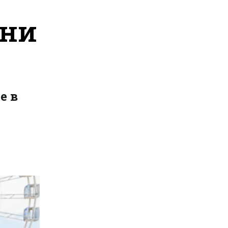
йни
е в