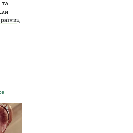
 та
мки
країни
»,