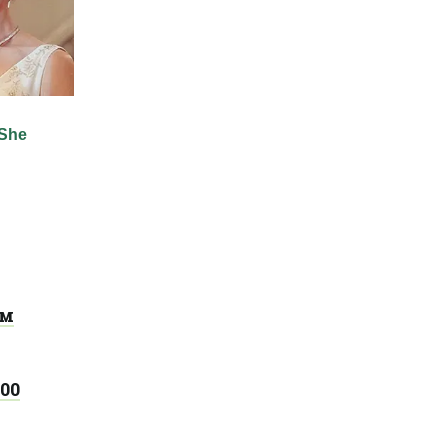
им
00