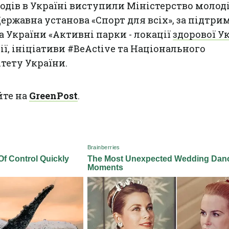
одів в Україні виступили Міністерство молоді
Державна установа «Спорт для всіх», за підтри
 України «Активні парки - локації
здорової У
ї, ініціативи #BeActive та Національного
тету України.
йте на
GreenPost
.