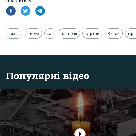
Поділитись:
шахта
вибух
газ
трагедія
жертви
Китай
гір
Популярні відео