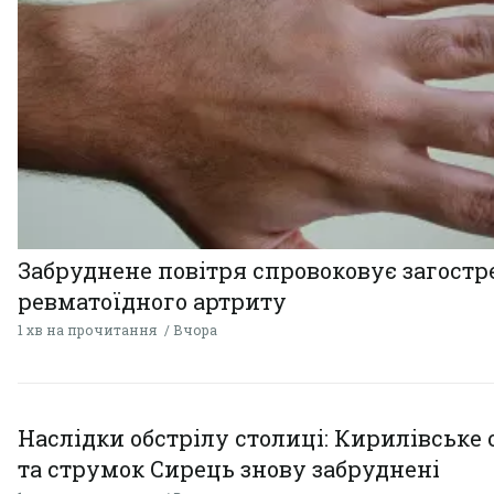
Забруднене повітря спровоковує загост
ревматоїдного артриту
1 хв на прочитання
Вчора
Наслідки обстрілу столиці: Кирилівське 
та струмок Сирець знову забруднені