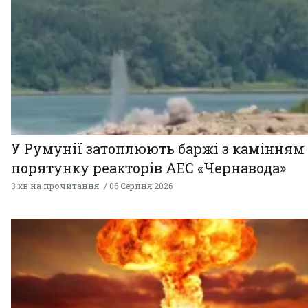
У Румунії затоплюють баржі з камінням
порятунку реакторів АЕС «Чернавода»
3 хв на прочитання
06 Серпня 2026