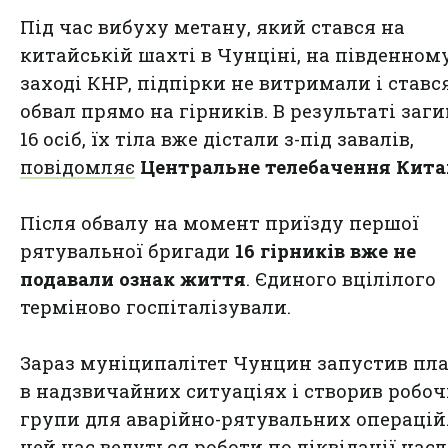
Під час вибуху метану, який стався на
китайській шахті в Чунціні, на південном
заході КНР, підпірки не витримали і ставс
обвал прямо на гірників. В результаті заг
16 осіб, їх тіла вже дістали з-під завалів,
повідомляє
Центральне телебачення Кита
Після обвалу на момент приїзду першої
рятувальної бригади
16 гірників вже не
подавали ознак життя
. Єдиного вцілілого
терміново госпіталізували.
Зараз муніципалітет Чунцин запустив пла
в надзвичайних ситуаціях і створив робоч
групи для аварійно-рятувальних операцій.
цей час ведуться роботи по ліквідації насл