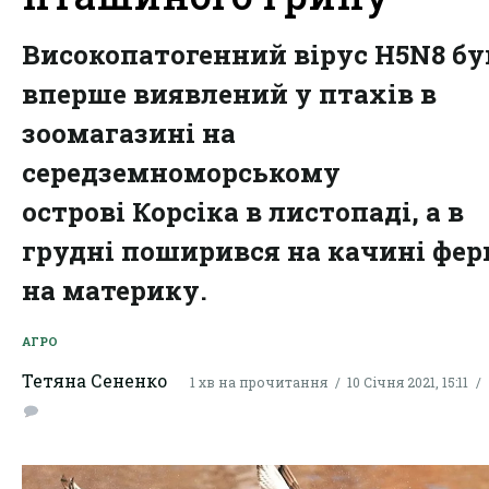
Високопатогенний вірус H5N8 бу
вперше виявлений у птахів в
зоомагазині на
середземноморському
острові Корсіка в листопаді, а в
грудні поширився на качині фе
на материку.
АГРО
Тетяна Сененко
1 хв на прочитання
10 Січня 2021, 15:11