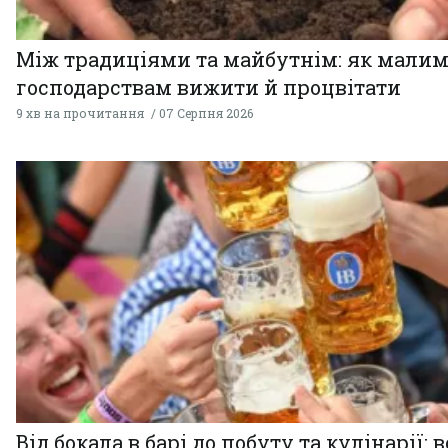
Між традиціями та майбутнім: як мали
господарствам вижити й процвітати
9 хв на прочитання
07 Серпня 2026
Від бокала в барі до побуту та кулінарії: 