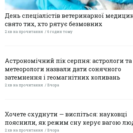
День спеціалістів ветеринарної медицин
свято тих, хто рятує безмовних
2 хв на прочитання
6 годин тому
Астрономічний пік серпня: астрологи та
метеорологи назвали дати сонячного
затемнення і геомагнітних коливань
2 хв на прочитання
Вчора
Хочете схуднути — виспіться: науковці
пояснили, як режим сну керує вагою л
2 хв на прочитання
Вчора