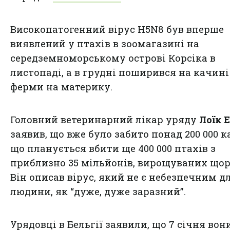
Високопатогенний вірус H5N8 був вперше
виявлений у птахів в зоомагазині на
середземноморському острові Корсіка в
листопаді, а в грудні поширився на качині
ферми на материку.
Головний ветеринарний лікар уряду
Лоїк 
заявив, що вже було забито понад 200 000 к
що планується вбити ще 400 000 птахів з
приблизно 35 мільйонів, вирощуваних щор
Він описав вірус, який не є небезпечним д
людини, як “дуже, дуже заразний”.
Урядовці в Бельгії заявили, що 7 січня вон