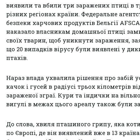
виявили та вбили три заражених птиці в 
різних регіонах країни. Федеральне агентс
безпеки харчових продуктів Бельгії AFSCA
наказало власникам домашньої птиці зам
своїх тварин, щоб уникнути зараження, за
що 20 випадків вірусу були виявлені у дик
птахів.
Нараз влада ухвалила рішення про забій у
качок і гусей в радіусі трьох кілометрів ві
зараженої зграї. Кури та індички на вільн
вигулі в межах цього ареалу також були за
До слова,
хвиля пташиного грипу, яка кот
по Європі, де він виявлений вже в 13 країн