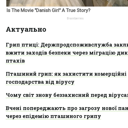
Актуально
Грип птиці: Держпродспоживслужба закл
вжити заходів безпеки через міграцію ди
птахів
Пташиний грип: як захистити комерційні
господарства від вірусу
Чому світ знову беззахисний перед вірус
Вчені попереджають про загрозу нової па
через епідемію пташиного грипу