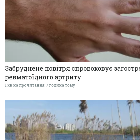
Забруднене повітря спровоковує загост
ревматоїдного артриту
1 хв на прочитання
година тому