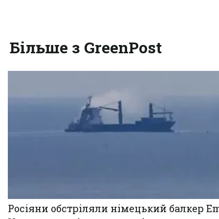
Більше з GreenPost
Росіяни обстріляли німецький балкер Em