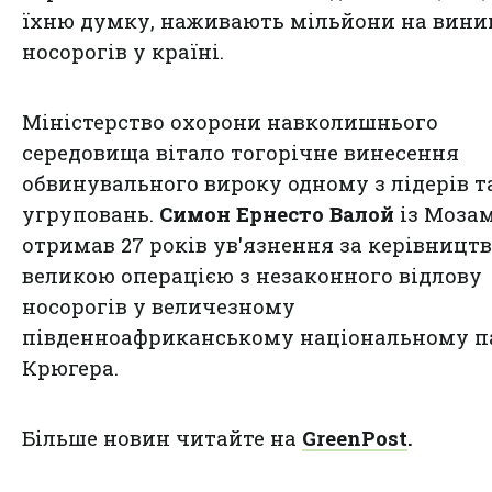
їхню думку, наживають мільйони на
вини
носорогів
у країні.
Міністерство охорони навколишнього
середовища вітало тогорічне винесення
обвинувального вироку одному з лідерів 
угруповань.
Симон Ернесто Валой
із Моза
отримав 27 років ув'язнення за керівницт
великою операцією з незаконного відлову
носорогів у величезному
південноафриканському національному п
Крюгера.
Більше новин читайте на
GreenPost
.