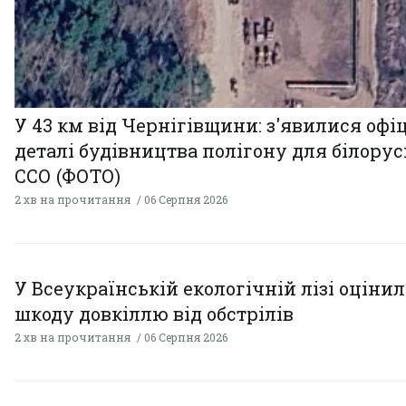
У 43 км від Чернігівщини: з'явилися офі
деталі будівництва полігону для білору
ССО (ФОТО)
2 хв на прочитання
06 Серпня 2026
У Всеукраїнській екологічній лізі оціни
шкоду довкіллю від обстрілів
2 хв на прочитання
06 Серпня 2026