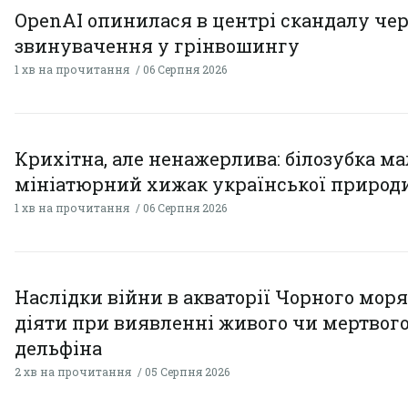
OpenAI опинилася в центрі скандалу чер
звинувачення у грінвошингу
1 хв на прочитання
06 Серпня 2026
Крихітна, але ненажерлива: білозубка ма
мініатюрний хижак української природ
1 хв на прочитання
06 Серпня 2026
Наслідки війни в акваторії Чорного моря
діяти при виявленні живого чи мертвог
дельфіна
2 хв на прочитання
05 Серпня 2026