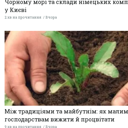
Чорному морі та склади німецьких комп
у Києві
2 хв на прочитання
Вчора
Між традиціями та майбутнім: як мали
господарствам вижити й процвітати
9 хв на прочитання
Вчора