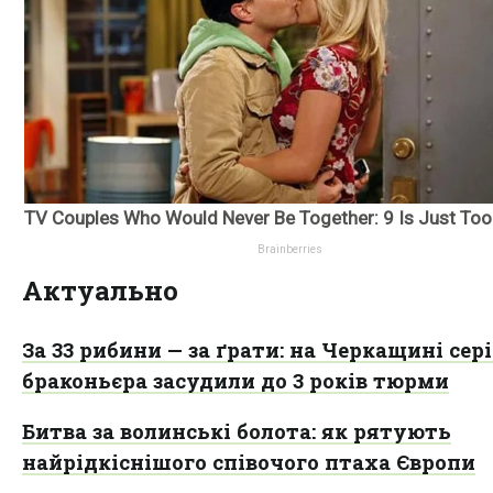
Актуально
За 33 рибини — за ґрати: на Черкащині сер
браконьєра засудили до 3 років тюрми
Битва за волинські болота: як рятують
найрідкіснішого співочого птаха Європи