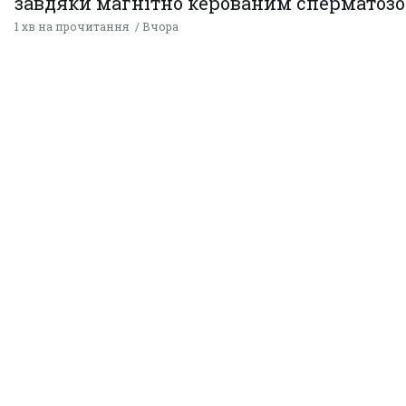
завдяки магнітно керованим сперматоз
1 хв на прочитання
Вчора