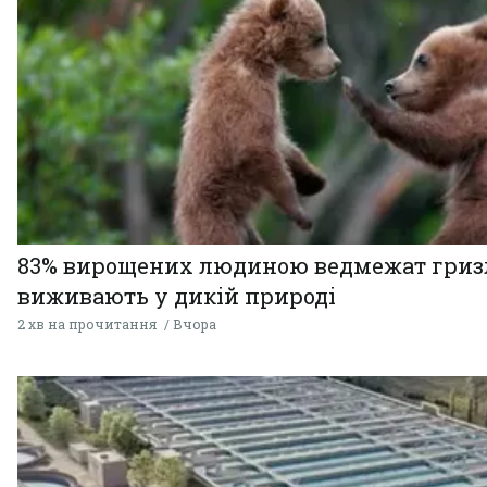
83% вирощених людиною ведмежат гризл
виживають у дикій природі
2 хв на прочитання
Вчора