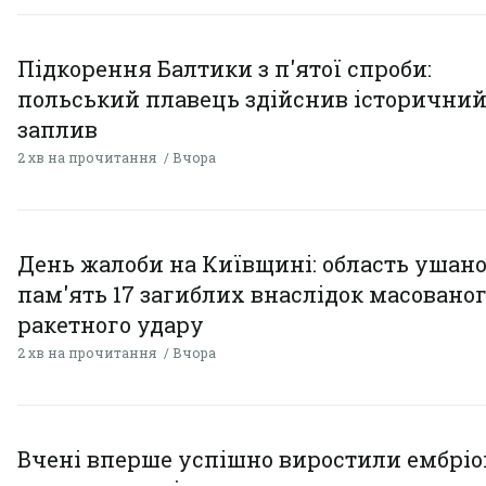
Підкорення Балтики з п'ятої спроби:
польський плавець здійснив історични
заплив
2 хв на прочитання
Вчора
День жалоби на Київщині: область ушан
пам'ять 17 загиблих внаслідок масовано
ракетного удару
2 хв на прочитання
Вчора
Вчені вперше успішно виростили ембрі