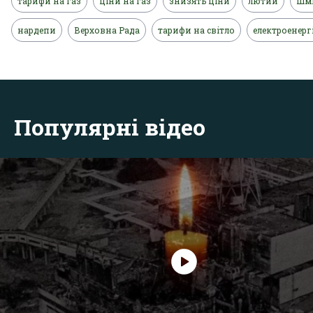
тарифи на газ
ціни на газ
знизять ціни
лютий
Шм
нардепи
Верховна Рада
тарифи на світло
електроенерг
Популярні відео