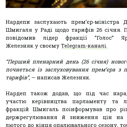
Нардепи заслухають прем'єр-міністра 
Шмигаля у Раді щодо тарифів 26 січня. 
повідомив лідер фракції ”Голос” Яр
Железняк у своєму
Telegram-каналі.
“Перший пленарний день (26 січня) новог
почнеться із заслуховування прем’єра з 
тарифів”,
— написав Железняк.
Нардеп також додав, що під час нара
участю керівництва парламенту та лі
фракцій Шмигаль поінформував про рі
держрегулювання й зниження цін на 
лютого до кінця опалювального сезону, то