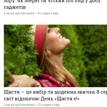
зору: як зберегти чіткий погляд у добу
ґаджетів
2 хв на прочитання
8 годин тому
Щастя — це вибір та щоденна звичка: 8 с
світ відзначає День «Щастя є!»
2 хв на прочитання
12 годин тому