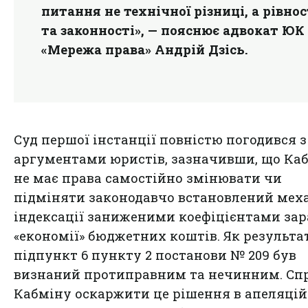
питання не технічної різниці, а рівнос
та законності», — пояснює адвокат ЮК
«Мережа права» Андрій Дзісь.
Суд першої інстанції повністю погодився з
аргументами юристів, зазначивши, що Ка
не має права самостійно змінювати чи
підміняти законодавчо встановлений мех
індексації заниженими коефіцієнтами за
«економії» бюджетних коштів. Як результат
підпункт 6 пункту 2 постанови № 209 був
визнаний протиправним та нечинним. Сп
Кабміну оскаржити це рішення в апеляці