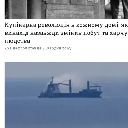
Кулінарна революція в кожному домі: як
винахід назавжди змінив побут та харч
людства
2 хв на прочитання
10 годин тому