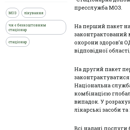
пресслужба МОЗ.
МОЗ
лікування
чи є безкоштовним
На перший пакет на 
стаціонар
законтрактований 
охорони здоров’я ОД
стаціонар
відповідної області
На другий пакет пе
законтрактуватися 
Національна служба
комбінацією глобал
випадок. У розраху
лікарські засоби та
Всі надані послуги