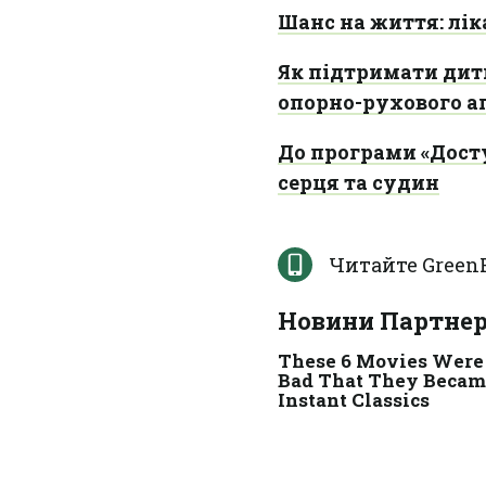
Шанс на життя: лі
Як підтримати дити
опорно-рухового а
До програми «Досту
серця та судин
Читайте Green