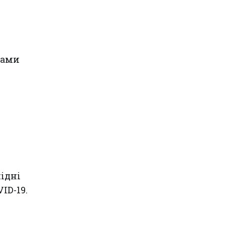
тами
ідні
ID-19.