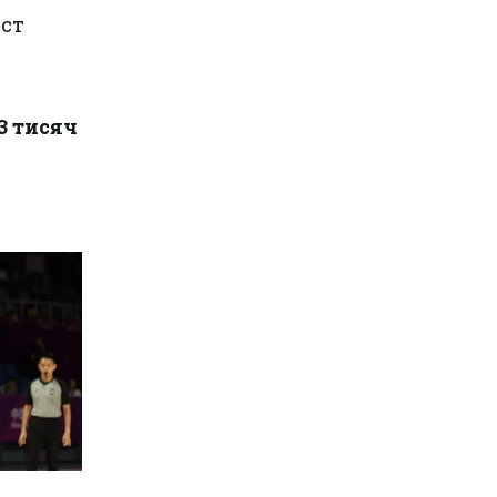
ист
3 тисяч