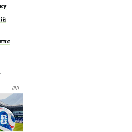
нку
ій
ання
.