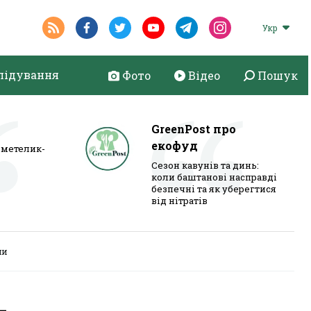
Укр
лідування
Фото
Відео
Пошук
GreenPost про
екофуд
метелик-
Сезон кавунів та динь:
коли баштанові насправді
безпечні та як уберегтися
від нітратів
ми
-