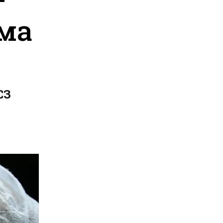
-ма
СЗ