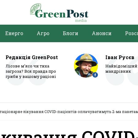
Енерго
Агро
Блоги
Анонси
Розс
Редакція GreenPost
Іван Русєв
Лісове м’ясо чи тиха
Найвідоміший 
загроза? Вся правда про
мандрівник
гриби у вашому раціоні
таціонарне лікування COVID-пацієнтів оплачуватимуть 2-ма пакета
ікування COVID