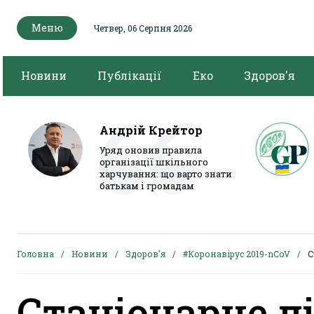
Меню
Четвер, 06 Серпня 2026
Новини
Публікації
Еко
Здоров'я
Андрій Крейтор
Уряд оновив правила
організації шкільного
харчування: що варто знати
батькам і громадам
Головна
Новини
Здоров'я
#Коронавірус 2019-nCoV
С
Стаціонарне л