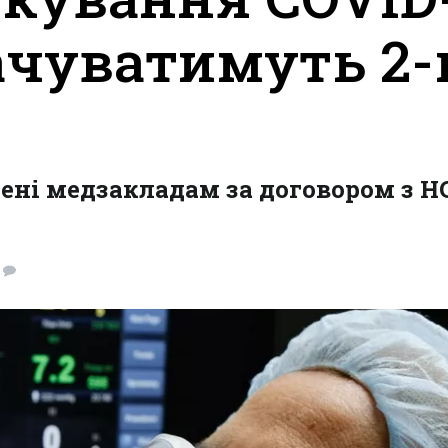
ачуватимуть 2
чені медзакладам за договором з Н