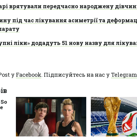
карі врятували передчасно народжену дівчи
ну під час лікування асиметрії та деформац
парату
пні ліки» додадуть 51 нову назву для лікув
Post у
Facebook
. Підписуйтесь на нас у
Telegram