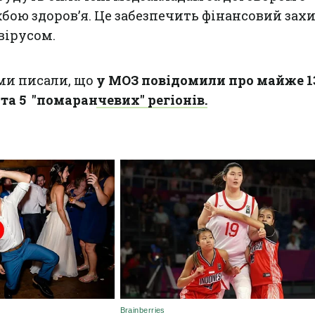
ою здоров’я. Це забезпечить фінансовий зах
вірусом.
ми писали, що
у МОЗ повідомили про майже 1
та 5 "помаранчевих" регіонів.