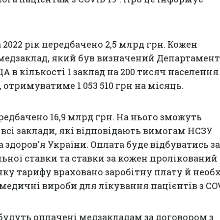
2022 рік передбачено 2,5 млрд грн. Кожен
медзаклад, який був визначений Департамен
А в кількості 1 заклад на 200 тисяч населення
, отримуватиме 1 053 510 грн на місяць.
редбачено 16,9 млрд грн. На нього зможуть
всі заклади, які відповідають вимогам НСЗУ
 здоров'я України. Оплата буде відбуватись за
ьної ставки та ставки за кожен пролікований
нку тарифу враховано заробітну плату й необх
 медичні вироби для лікування пацієнтів з COV
 будуть оплачені медзакладам за договором з