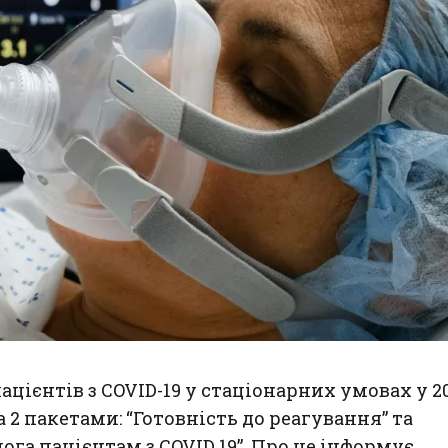
цієнтів з COVID-19 у стаціонарних умовах у 2
2 пакетами: “Готовність до реагування” та
га пацієнтам з COVID 19”. Про це інформує