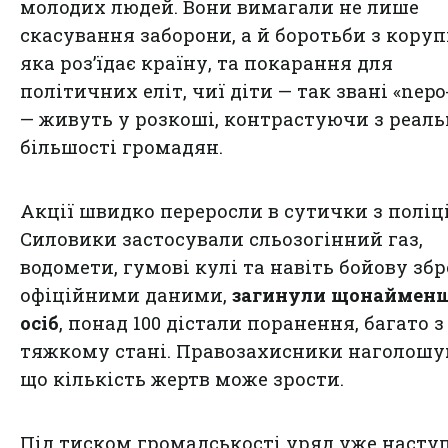
молодих людей. Вони вимагали не лише
скасування заборони, а й боротьби з коруп
яка роз’їдає країну, та покарання для
політичних еліт, чиї діти — так звані «nepo
— живуть у розкоші, контрастуючи з реал
більшості громадян.
Акції швидко переросли в сутички з поліц
Силовики застосували сльозогінний газ,
водомети, гумові кулі та навіть бойову збр
офіційними даними,
загинули щонайменш
осіб
, понад 100 дістали поранення, багато з
тяжкому стані. Правозахисники наголошу
що кількість жертв може зрости.
Під тиском громадськості уряд уже насту