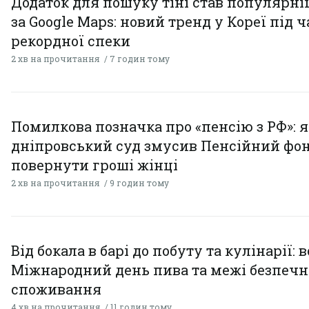
Додаток для пошуку тіні став популярн
за Google Maps: новий тренд у Кореї під ч
рекордної спеки
2 хв на прочитання
7 годин тому
Помилкова позначка про «пенсію з РФ»: я
дніпровський суд змусив Пенсійний фо
повернути гроші жінці
2 хв на прочитання
9 годин тому
Від бокала в барі до побуту та кулінарії: 
Міжнародний день пива та межі безпечн
споживання
4 хв на прочитання
11 годин тому