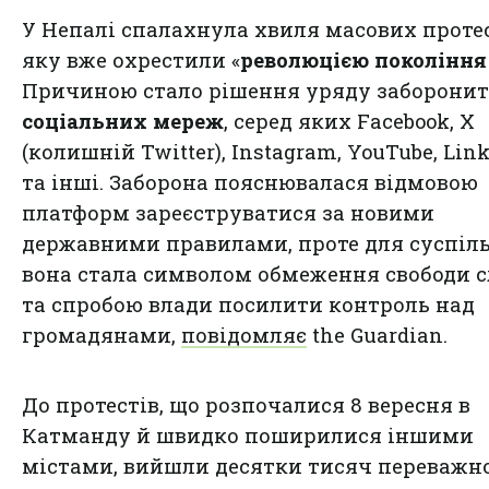
У Непалі спалахнула хвиля масових протес
яку вже охрестили «
революцією покоління
Причиною стало рішення уряду заборони
соціальних мереж
, серед яких Facebook, X
(колишній Twitter), Instagram, YouTube, Lin
та інші. Заборона пояснювалася відмовою
платформ зареєструватися за новими
державними правилами, проте для суспіл
вона стала символом обмеження свободи с
та спробою влади посилити контроль над
громадянами,
повідомляє
the Guardian.
До протестів, що розпочалися 8 вересня в
Катманду й швидко поширилися іншими
містами, вийшли десятки тисяч переважн