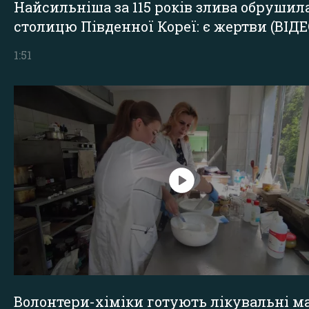
Найсильніша за 115 років злива обрушил
столицю Південної Кореї: є жертви (ВІДЕ
1:51
Волонтери-хіміки готують лікувальні ма