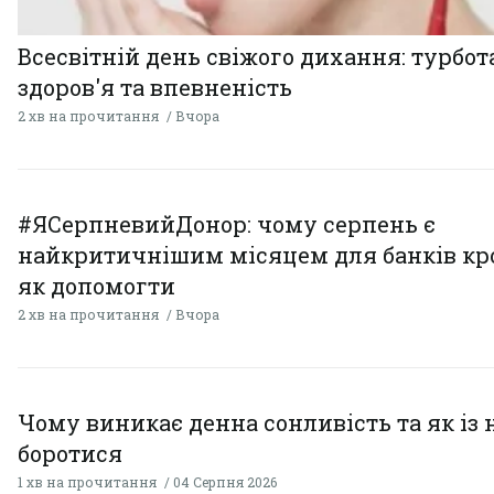
Всесвітній день свіжого дихання: турбот
здоров'я та впевненість
2 хв на прочитання
Вчора
#ЯСерпневийДонор: чому серпень є
найкритичнішим місяцем для банків кро
як допомогти
2 хв на прочитання
Вчора
Чому виникає денна сонливість та як із
боротися
1 хв на прочитання
04 Серпня 2026