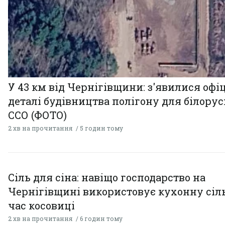
У 43 км від Чернігівщини: з'явилися офі
деталі будівництва полігону для білору
ССО (ФОТО)
2 хв на прочитання
5 годин тому
Сіль для сіна: навіщо господарство на
Чернігівщині використовує кухонну сіль
час косовиці
2 хв на прочитання
6 годин тому