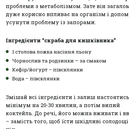
проблеми з метаболізмом. Зате він загало
дуже корисно впливає на організм і допом
усунути проблему із запорами.
Інгредієнти “скраба для кишківника”
1 столова ложка насіння льону
Чорнослив та родзинки — за смаком
Кефір/йогурт – півсклянки
Вода – півсклянки
Змішай всі інгредієнти і залиш настоятис
мінімум на 20-30 хвилин, а потім випий
коктейль. До речі, його можна вживати і в
– замість того, щоб їсти шкідливі солодощі