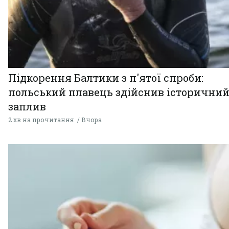
Підкорення Балтики з п'ятої спроби:
польський плавець здійснив історични
заплив
2 хв на прочитання
Вчора