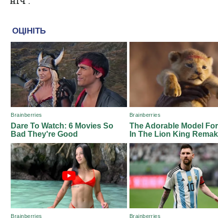
ніч .