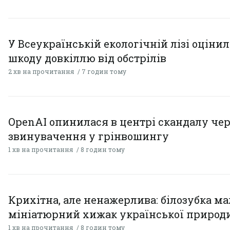
У Всеукраїнській екологічній лізі оціни
шкоду довкіллю від обстрілів
2 хв на прочитання
7 годин тому
OpenAI опинилася в центрі скандалу чер
звинувачення у грінвошингу
1 хв на прочитання
8 годин тому
Крихітна, але ненажерлива: білозубка ма
мініатюрний хижак української природ
1 хв на прочитання
8 годин тому