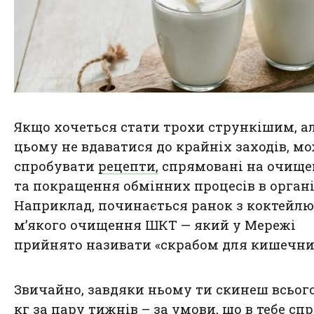
Якщо хочеться стати трохи стрункішим, а
цьому не вдаватися до крайніх заходів, м
спробувати
рецепти,
спрямовані на очище
та покращення обмінних процесів в органі
Наприклад, починається ранок з коктейлю
м’якого очищення ШКТ — який у Мережі
прийнято називати «скрабом для кишечни
Звичайно, завдяки ньому ти скинеш всього
кг за пару тижнів – за умови, що в тебе спр