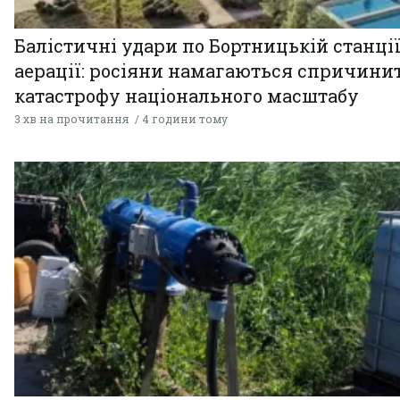
Балістичні удари по Бортницькій станці
аерації: росіяни намагаються спричини
катастрофу національного масштабу
3 хв на прочитання
4 години тому