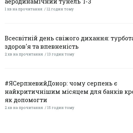
аеродинамічний тунель T-3
1 хв на прочитання
12 годин тому
Всесвітній день свіжого дихання: турбот
здоров'я та впевненість
2 хв на прочитання
13 годин тому
#ЯСерпневийДонор: чому серпень є
найкритичнішим місяцем для банків кро
як допомогти
2 хв на прочитання
15 годин тому