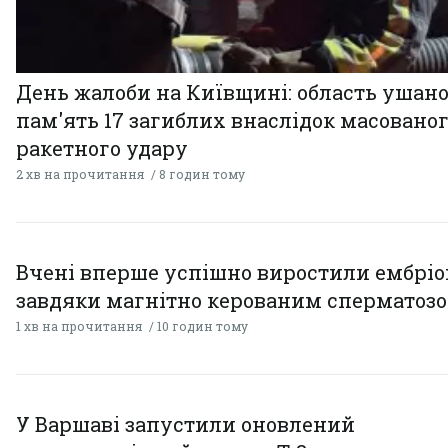
День жалоби на Київщині: область ушан
пам'ять 17 загиблих внаслідок масовано
ракетного удару
2 хв на прочитання
8 годин тому
Вчені вперше успішно виростили ембрі
завдяки магнітно керованим сперматоз
1 хв на прочитання
10 годин тому
У Варшаві запустили оновлений