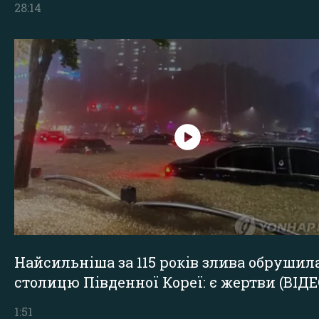
28:14
Найсильніша за 115 років злива обрушил
столицю Південної Кореї: є жертви (ВІДЕ
1:51