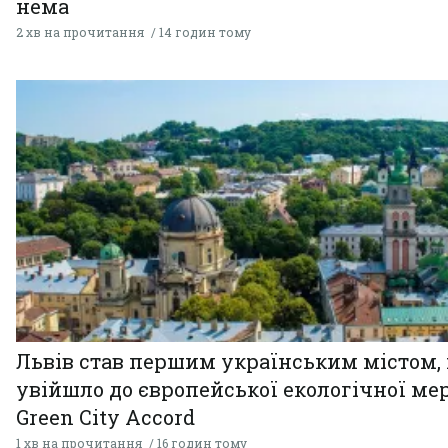
нема
2 хв на прочитання
14 годин тому
Львів став першим українським містом,
увійшло до європейської екологічної ме
Green City Accord
1 хв на прочитання
16 годин тому