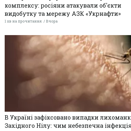
комплексу: росіяни атакували об'єкти
видобутку та мережу АЗК «Укрнафти»
1 хв на прочитання
Вчора
В Україні зафіксовано випадки лихоман
Західного Нілу: чим небезпечна інфекція