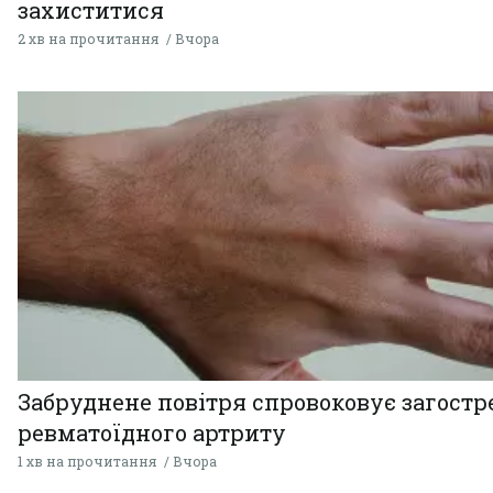
захиститися
2 хв на прочитання
Вчора
Забруднене повітря спровоковує загост
ревматоїдного артриту
1 хв на прочитання
Вчора