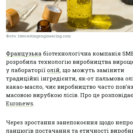
Фото: Interestingengineering.com
Французька
біотехнологічна компанія SM
розробила технологію виробництва вирощ
у лабораторії
олій
, що можуть замінити
традиційні інгредієнти, як-от пальмова ол
какао-масло, чиє виробництво часто пов’яз
масовою вирубкою лісів. Про це розповіда
Euronews
.
Через зростання занепокоєння щодо непр
ланцюгів постачання та етичності виробн