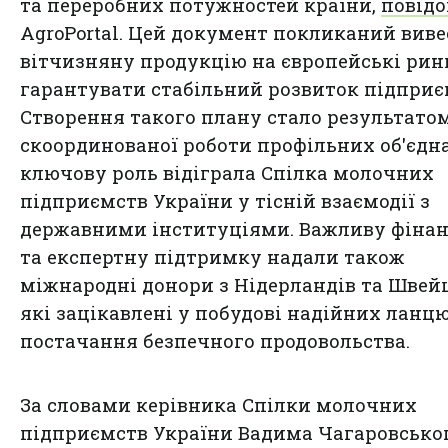
та переробних потужностей країни,
повід
AgroPortal. Цей документ покликаний виве
вітчизняну продукцію на європейські рин
гарантувати стабільний розвиток підприє
Створення такого плану стало результато
скоординованої роботи профільних об'єдна
ключову роль відіграла Спілка молочних
підприємств України у тісній взаємодії з
державними інституціями. Важливу фінан
та експертну підтримку надали також
міжнародні донори з Нідерландів та Швейц
які зацікавлені у побудові надійних ланцю
постачання безпечного продовольства.
За словами керівника Спілки молочних
підприємств України Вадима Чагаровськог