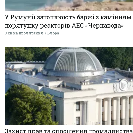
У Румунії затоплюють баржі з камінням
порятунку реакторів АЕС «Чернавода»
3 хв на прочитання
Вчора
Захист прав та спрощення громадянства