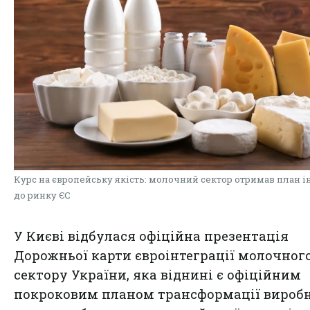
Курс на європейську якість: молочний сектор отримав план і
до ринку ЄС
У Києві відбулася офіційна презентація
Дорожньої карти євроінтеграції молочног
сектору України, яка віднині є офіційним
покроковим планом трансформації вироб