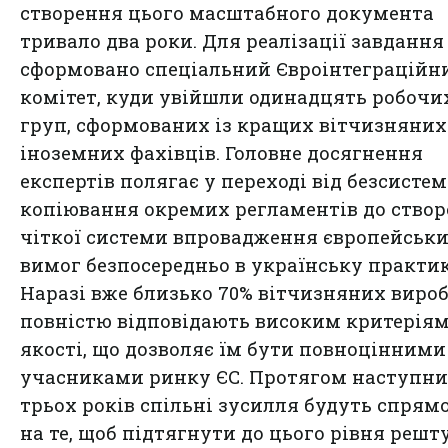
створення цього масштабного документа
тривало два роки. Для реалізації завдання
сформовано спеціальний Євроінтеграційн
комітет, куди увійшли одинадцять робочи
груп, сформованих із кращих вітчизняних
іноземних фахівців. Головне досягнення
експертів полягає у переході від безсисте
копіювання окремих регламентів до ство
чіткої системи впровадження європейськ
вимог безпосередньо в українську практик
Наразі вже близько 70% вітчизняних виро
повністю відповідають високим критерія
якості, що дозволяє їм бути повноцінними
учасниками ринку ЄС. Протягом наступн
трьох років спільні зусилля будуть спрям
на те, щоб підтягнути до цього рівня решт