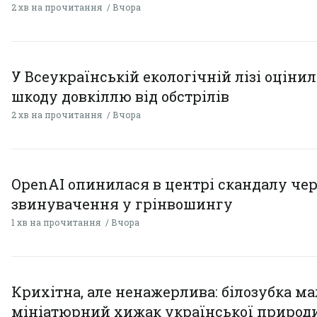
2 хв на прочитання
Вчора
У Всеукраїнській екологічній лізі оціни
шкоду довкіллю від обстрілів
2 хв на прочитання
Вчора
OpenAI опинилася в центрі скандалу чер
звинувачення у грінвошингу
1 хв на прочитання
Вчора
Крихітна, але ненажерлива: білозубка ма
мініатюрний хижак української природ