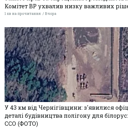
Комітет ВР ухвалив низку важливих ріш
1 хв на прочитання
Вчора
У 43 км від Чернігівщини: з'явилися офі
деталі будівництва полігону для білору
ССО (ФОТО)