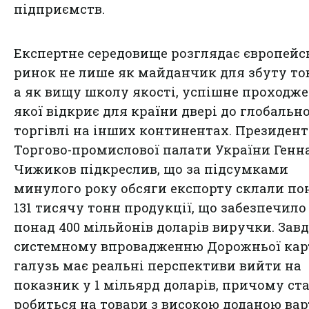
підприємств.
Експертне середовище розглядає європей
ринок не лише як майданчик для збуту тов
а як вищу школу якості, успішне проходж
якої відкриє для країни двері до глобально
торгівлі на інших континентах. Президент
Торгово-промислової палати України Генн
Чижиков підкреслив, що за підсумками
минулого року обсяги експорту склали по
131 тисячу тонн продукції, що забезпечило
понад 400 мільйонів доларів виручки. Зав
системному впровадженню Дорожньої кар
галузь має реальні перспективи вийти на
показник у 1 мільярд доларів, причому ст
робиться на товари з високою доданою вар