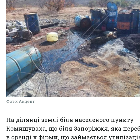
Фото: Акцент
На ділянці землі біля населеного пункту
Комишуваха, що біля Запоріжжя, яка пере
в оренді у фірми, що займається утилізац