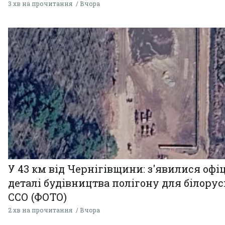
3 хв на прочитання
Вчора
У 43 км від Чернігівщини: з'явилися офі
деталі будівництва полігону для білору
ССО (ФОТО)
2 хв на прочитання
Вчора