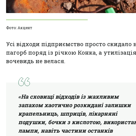
Фото: Акцент
Усі відходи підприємство просто скидало 
пагорб поряд із річкою Конка, а утилізаці
вочевидь не велася.
«На сховищі відходів із жахливим
запахом хаотично розкидані залишки
крапельниць, шприців, лікарняні
подушки, бочки з кислотою, використа
лампи, навіть частини останків