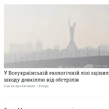
У Всеукраїнській екологічній лізі оціни
шкоду довкіллю від обстрілів
2 хв на прочитання
Вчора