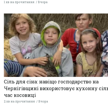
1 хв на прочитання
Вчора
Сіль для сіна: навіщо господарство на
Чернігівщині використовує кухонну сіль
час косовиці
2 хв на прочитання
Вчора