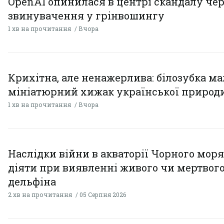
OpenAI опинилася в центрі скандалу чер
звинувачення у грінвошингу
1 хв на прочитання
Вчора
Крихітна, але ненажерлива: білозубка ма
мініатюрний хижак української природ
1 хв на прочитання
Вчора
Наслідки війни в акваторії Чорного моря
діяти при виявленні живого чи мертвог
дельфіна
2 хв на прочитання
05 Серпня 2026