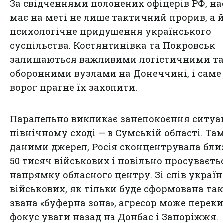
За свідченнями полонених офіцерів РФ, н
має на меті не лише тактичний прорив, а 
психологічне придушення українського
суспільства. Костянтинівка та Покровськ
залишаються важливими логістичними т
оборонними вузлами на Донеччині, і саме
ворог прагне їх захопити.
Паралельно викликає занепокоєння ситуа
північному сході — в Сумській області. Там
даними джерел, Росія сконцентрувала бли
50 тисяч військових і повільно просуваєть
напрямку обласного центру. Зі слів украї
військових, як тільки буде сформована так
звана «буферна зона», агресор може перек
фокус уваги назад на Донбас і Запоріжжя.