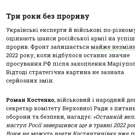
Три роки без прориву
Українські експерти й військові по-різном
оцінюють шанси російської армії на успі
прорив. Фронт залишається
майже незмін
2022 року, коли відбулося останнє значне
просування РФ після захоплення Маріупол
Відтоді стратегічна картина не зазнала
серйозних змін.
Роман Костенко
, військовий і народний де
секретар комітету Верховної Ради з питан
оборони та безпеки, нагадує:
«Останній ве
наступ Росії завершився ще в травні 2022 ро
Вони не можуть взяти Костянтинівку вже п