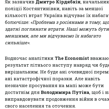
Як зазначив
Дмитро Кірдябкін
, начальни
поліції Костянтинівки, навіть за меншої
кількості втрат Україна відчуває їх набага
болючіше:
«Проблема з росіянами в тому, щ
здатні поглинати втрати. Наші можуть бути
меншими, але ми відчуваємо їх набагато
сильніше»
.
Водночас аналітики
The Economist
вважают
результат літнього наступу навряд чи буд
вирішальним. Не буде ані очевидної перем
ані катастрофічної поразки. Але навіть
незначне просування на мапі може бути
достатнім для
Володимира Путіна
, щоб і 
виправдовувати продовження війни в оча
свого населення та оточення.