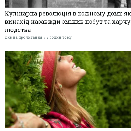
Кулінарна революція в кожному домі: як
винахід назавжди змінив побут та харч
людства
2 хв на прочитання
8 годин тому