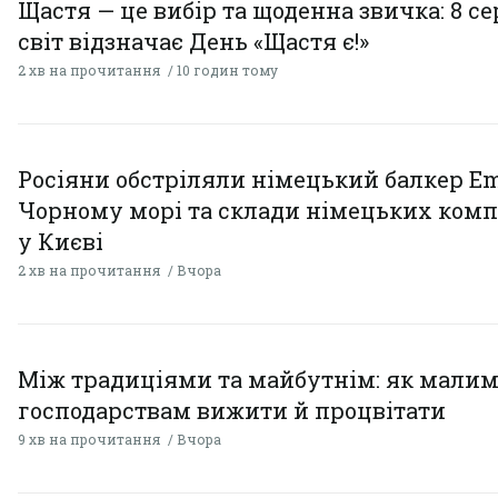
Щастя — це вибір та щоденна звичка: 8 с
світ відзначає День «Щастя є!»
2 хв на прочитання
10 годин тому
Росіяни обстріляли німецький балкер Em
Чорному морі та склади німецьких комп
у Києві
2 хв на прочитання
Вчора
Між традиціями та майбутнім: як мали
господарствам вижити й процвітати
9 хв на прочитання
Вчора