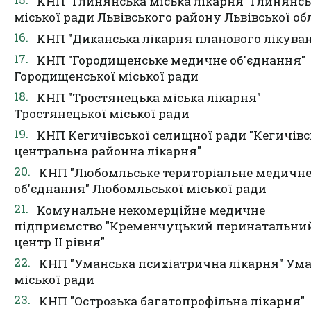
КНП "Глинянська міська лікарня" Глинянсь
міської ради Львівського району Львівської об
КНП "Диканська лікарня планового лікува
КНП "Городищенське медичне об'єднання"
Городищенської міської ради
КНП "Тростянецька міська лікарня"
Тростянецької міської ради
КНП Кегичівської селищної ради "Кегичівс
центральна районна лікарня"
КНП "Любомльське територіальне медичн
об'єднання" Любомльської міської ради
Комунальне некомерційне медичне
підприємство "Кременчуцький перинатальни
центр ІІ рівня"
КНП "Уманська психіатрична лікарня" Ума
міської ради
КНП "Острозька багатопрофільна лікарня"