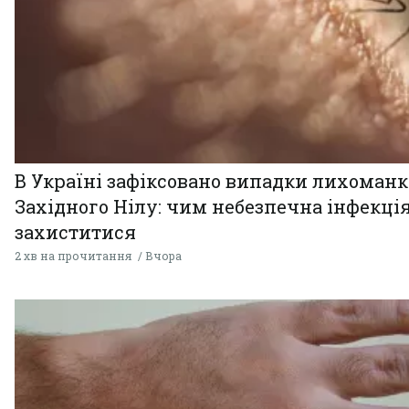
В Україні зафіксовано випадки лихоман
Західного Нілу: чим небезпечна інфекція
захиститися
2 хв на прочитання
Вчора