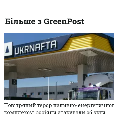
Більше з GreenPost
Повітряний терор паливно-енергетично
комплексу: росіяни атакували об'єкти