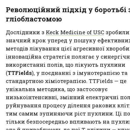
Революційний підхід у боротьбі 
гліобластомою
Дослідники з
Keck Medicine of USC
зробили
значний крок уперед у пошуку ефективни
методів лікування цієї агресивної хвороби
інноваційна стратегія полягає у синергіч
використанні полів, що лікують пухлини
(
TTFields
), у поєднанні з імунотерапією та
стандартною хіміотерапією. TTFields — це
унікальна методика, що застосовує
низькоінтенсивні, змінний електричні по
руйнування процесу ділення ракових кліт
тим самим зупиняючи ріст пухлини. Ці по
тільки безпосередньо впливають на пухли
але й приваблюють до неї Т-клітини — клю