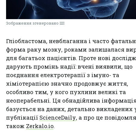
Зображення згенеровано ШІ
Гліобластома, невблаганна і часто фаталь
форма раку мозку, роками залишалася ви
для багатьох пацієнтів. Проте нові дослід
дарують промінь надії: вчені виявили, що
поєднання електротерапії з імуно- та
хіміотерапією значно продовжує життя,
особливо тим, у кого пухлини великі та
неоперабельні. Ця обнадійлива інформаці
базується на даних, детально викладених 
публікації
ScienceDaily
, а про це повідомл
також
Zerkalo.io
.