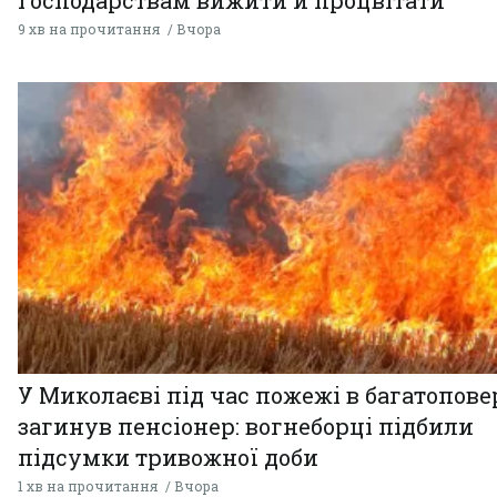
господарствам вижити й процвітати
9 хв на прочитання
Вчора
У Миколаєві під час пожежі в багатопове
загинув пенсіонер: вогнеборці підбили
підсумки тривожної доби
1 хв на прочитання
Вчора