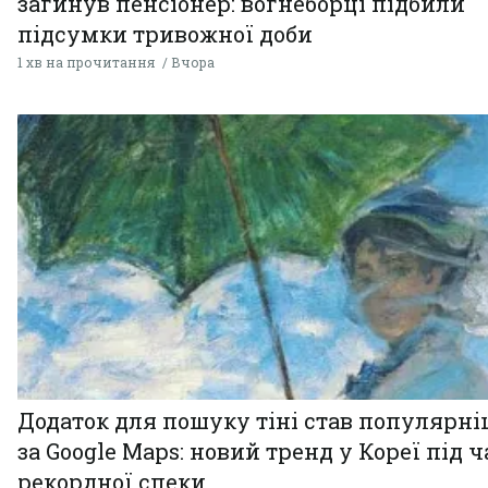
загинув пенсіонер: вогнеборці підбили
підсумки тривожної доби
1 хв на прочитання
Вчора
Додаток для пошуку тіні став популярн
за Google Maps: новий тренд у Кореї під ч
рекордної спеки