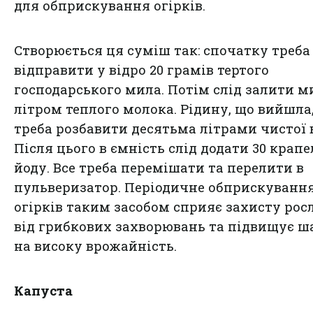
для обприскування огірків.
Створюється ця суміш так: спочатку треба
відправити у відро 20 грамів тертого
господарського мила. Потім слід залити м
літром теплого молока. Рідину, що вийшла
треба розбавити десятьма літрами чистої 
Після цього в ємність слід додати 30 крапе
йоду. Все треба перемішати та перелити в
пульверизатор. Періодичне обприскуванн
огірків таким засобом сприяє захисту рос
від грибкових захворювань та підвищує ш
на високу врожайність.
Капуста