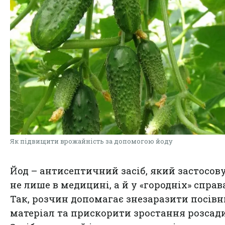
Як підвищити врожайність за допомогою йоду
Йод – антисептичний засіб, який застосов
не лише в медицині, а й у «городніх» справ
Так, розчин допомагає знезаразити посів
матеріал та прискорити зростання розсади