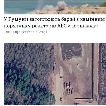
У Румунії затоплюють баржі з камінням
порятунку реакторів АЕС «Чернавода»
3 хв на прочитання
Вчора