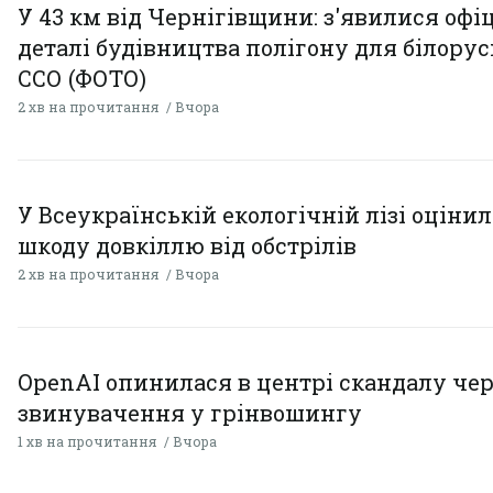
У 43 км від Чернігівщини: з'явилися офі
деталі будівництва полігону для білору
ССО (ФОТО)
2 хв на прочитання
Вчора
У Всеукраїнській екологічній лізі оціни
шкоду довкіллю від обстрілів
2 хв на прочитання
Вчора
OpenAI опинилася в центрі скандалу чер
звинувачення у грінвошингу
1 хв на прочитання
Вчора