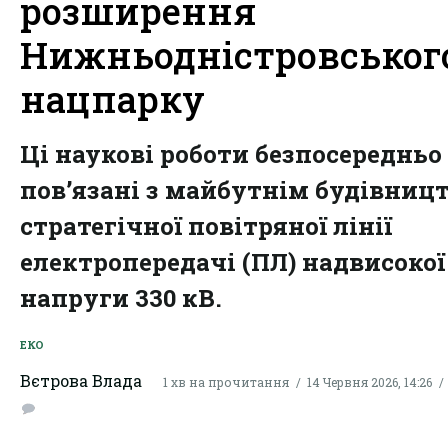
розширення
Нижньодністровськог
нацпарку
Ці наукові роботи безпосередньо
пов’язані з майбутнім будівниц
стратегічної повітряної лінії
електропередачі (ПЛ) надвисокої
напруги 330 кВ.
ЕКО
Вєтрова Влада
1 хв на прочитання
14 Червня 2026, 14:26