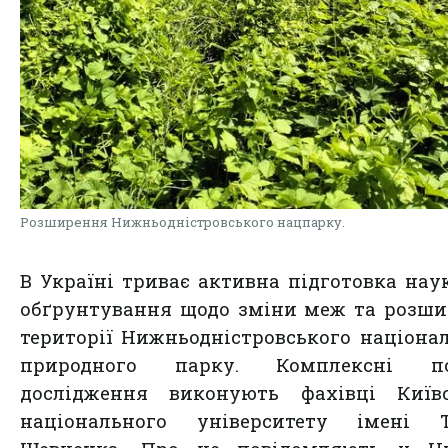
Розширення Нижньодністровського нацпарку.
В Україні триває активна підготовка нау
обґрунтування щодо зміни меж та розш
території Нижньодністровського націона
природного парку. Комплексні по
дослідження виконують фахівці Київс
національного університету імені Т