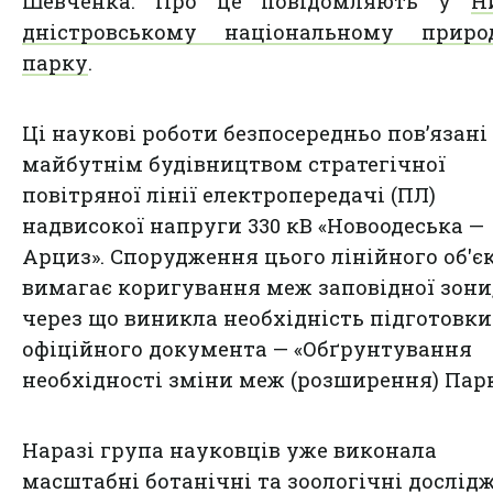
Шевченка. Про це повідомляють у
Н
дністровському
національному
при
ро
парку
.
Ці наукові роботи безпосередньо пов’язані 
майбутнім будівництвом стратегічної
повітряної лінії електропередачі (ПЛ)
надвисокої напруги 330 кВ «Новоодеська —
Арциз». Спорудження цього лінійного об'є
вимагає коригування меж заповідної зони
через що виникла необхідність підготовки
офіційного документа — «Обґрунтування
необхідності зміни меж (розширення) Парк
Наразі група науковців уже виконала
масштабні ботанічні та зоологічні дослід