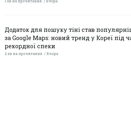
1 хв на прочитання
Вчора
Додаток для пошуку тіні став популярн
за Google Maps: новий тренд у Кореї під ч
рекордної спеки
2 хв на прочитання
Вчора