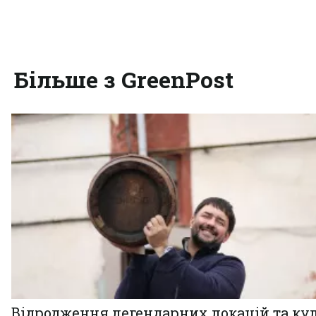
Більше з GreenPost
Відродження легендарних локацій та ку