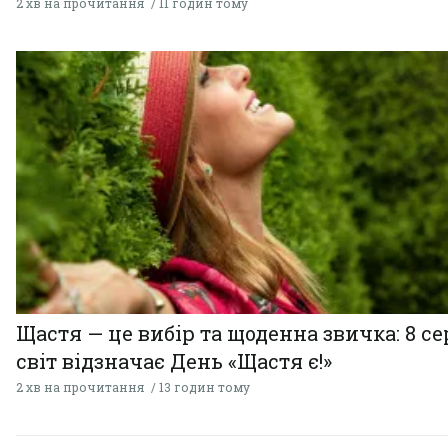
2 хв на прочитання
11 годин тому
Щастя — це вибір та щоденна звичка: 8 с
світ відзначає День «Щастя є!»
2 хв на прочитання
13 годин тому