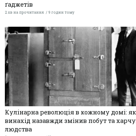
ґаджетів
2 хв на прочитання
9 годин тому
Кулінарна революція в кожному домі: як
винахід назавжди змінив побут та харч
людства