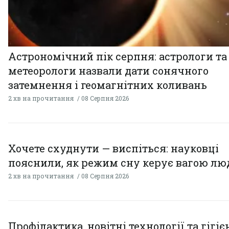
Астрономічний пік серпня: астрологи та
метеорологи назвали дати сонячного
затемнення і геомагнітних коливань
2 хв на прочитання
08 Серпня 2026
Хочете схуднути — виспіться: науковці
пояснили, як режим сну керує вагою л
2 хв на прочитання
08 Серпня 2026
Профілактика, новітні технології та гігіє