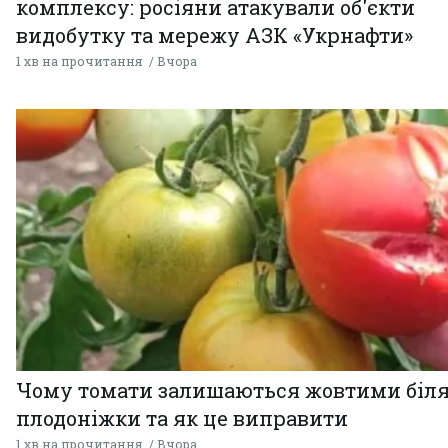
комплексу: росіяни атакували об'єкти
видобутку та мережу АЗК «Укрнафти»
1 хв на прочитання
Вчора
Чому томати залишаються жовтими біл
плодоніжки та як це виправити
1 хв на прочитання
Вчора