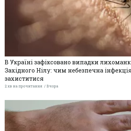
В Україні зафіксовано випадки лихоман
Західного Нілу: чим небезпечна інфекція
захиститися
2 хв на прочитання
Вчора